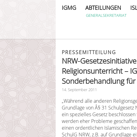
IGMG
ABTEILUNGEN
IS
GENERALSEKRETARIAT
PRESSEMITTEILUNG
NRW-Gesetzesinitiativ
Religionsunterricht – 
Sonderbehandlung für
14. September 2011
„Während alle anderen Religionsge
Grundlage von Â§ 31 Schulgesetz 
ein spezielles Gesetz beschlossen
werden eher Probleme geschaffen, 
einen ordentlichen Islamischen Rel
SchulG NRW, z.B. auf Grundlage ein