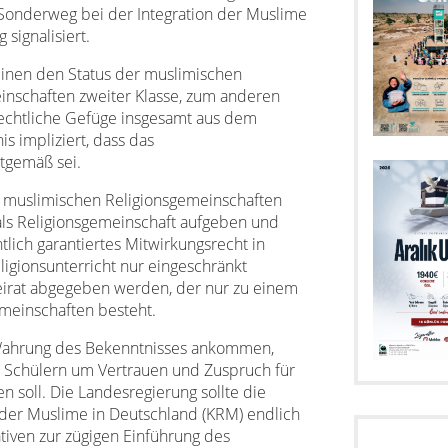
 Sonderweg bei der Integration der Muslime
signalisiert.
einen den Status der muslimischen
inschaften zweiter Klasse, zum anderen
srechtliche Gefüge insgesamt aus dem
s impliziert, dass das
itgemäß sei.
on muslimischen Religionsgemeinschaften
 als Religionsgemeinschaft aufgeben und
tlich garantiertes Mitwirkungsrecht in
gionsunterricht nur eingeschränkt
eirat abgegeben werden, der nur zu einem
emeinschaften besteht.
 Wahrung des Bekenntnisses ankommen,
 Schülern um Vertrauen und Zuspruch für
 soll. Die Landesregierung sollte die
der Muslime in Deutschland (KRM) endlich
iven zur zügigen Einführung des