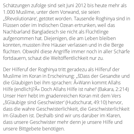
Schätzungen zufolge sind seit Juni 2012 bis heute mehr als
1.000 Muslime, unter dem Vorwand, sie seien
„šRevolutionäre‘, getötet worden. Tausende Roghinya sind in
Flüssen oder im Indischen Ozean ertrunken, weil das
Nachbarland Bangladesch sie nicht als Flüchtlinge
aufgenommen hat. Diejenigen, die am Leben bleiben
konnten, mussten ihre Häuser verlassen und in die Berge
flüchten. Obwohl diese Angriffe immer noch in aller Schärfe
fortdauern, schaut die Weltöffentlichkeit nur zu.
Der Hilferuf der Roghinya tritt geradezu als Hilferuf der
Muslime im Koran in Erscheinung: „šDass der Gesandte und
die Gläubigen bei ihm sprachen: Â»Wann kommt Allahs
Hilfe (endlich)?Â« Doch Allahs Hilfe ist nahe!‘ (Bakara, 2:214)
Unser Herr hebt im gnadenreichen Koran mit dem Vers
„šGläubige sind Geschwister‘ (Hudschurat, 49:10) hervor,
dass die wahre Geschwisterlichkeit, die Geschwisterlichkeit
im Glauben ist. Deshalb sind wir uns darüber im Klaren,
dass unsere Geschwister mehr denn je unsere Hilfe und
unsere Bittgebete benötigen.