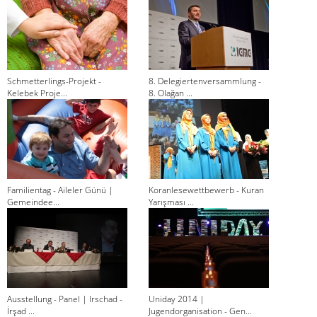
Schmetterlings-Projekt -
8. Delegiertenversammlung -
Kelebek Proje...
8. Olağan ...
Familientag - Aileler Günü |
Koranlesewettbewerb - Kuran
Gemeindee...
Yarışması ...
Ausstellung - Panel | Irschad -
Uniday 2014 |
İrşad ...
Jugendorganisation - Gen...