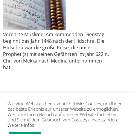
Verehrte Muslime! Am kommenden Dienstag
beginnt das Jahr 1448 nach der Hidschra. Die
Hidschra war die große Reise, die unser
Prophet (s) mit seinen Gefährten im Jahr 622 n.
Chr. von Mekka nach Medina unternommen
hat.
Wie viele Websites benutzt auch IGMG Cookies, um Ihnen
1
2
das beste Erlebnis auf unserer Website zu ermöglichen.
Wenn Sie Ihren Besuch auf unserer Website fortsetzen,
sind Sie mit dem Gebrauch von Cookies einverstanden.
Weitere Infos
IGMG
PRESSE
KORAN
GALERIE
KONTAKT
MITGLIEDSCHAFT
INTRANET
TIP