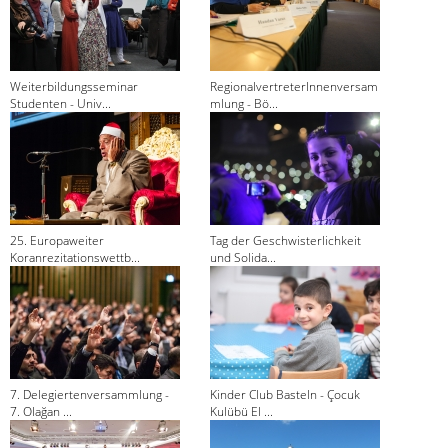
Weiterbildungsseminar
RegionalvertreterInnenversam
Studenten - Univ...
mlung - Bö...
25. Europaweiter
Tag der Geschwisterlichkeit
Koranrezitationswettb...
und Solida...
7. Delegiertenversammlung -
Kinder Club Basteln - Çocuk
7. Olağan ...
Kulübü El ...