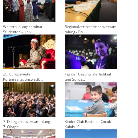
Weiterbildungsseminar
RegionalvertreterInnenversam
Studenten - Univ...
mlung - Bö...
25. Europaweiter
Tag der Geschwisterlichkeit
Koranrezitationswettb...
und Solida...
7. Delegiertenversammlung -
Kinder Club Basteln - Çocuk
7. Olağan ...
Kulübü El ...