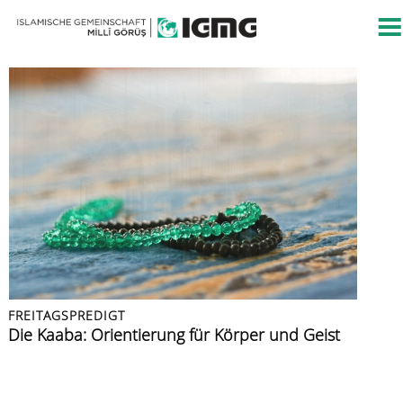
FREITAGSPREDIGT
FREITAGSPREDIGT
PRESSEMITTEILUNG
FREITAGSPREDIGT
FREITAGSPREDIGT
Islamische Kultur
Die Kaaba: Orientierung für Körper und Geist
Islamische Gemeinschaft verurteilt Angriff auf
Azan: der Ruf zur Zeugenschaft
Muslime im Urlaub
Berliner CSD