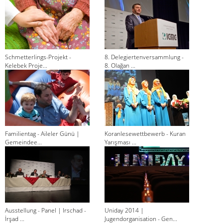
Schmetterlings-Projekt -
8. Delegiertenversammlung -
Kelebek Proje...
8. Olağan ...
Familientag - Aileler Günü |
Koranlesewettbewerb - Kuran
Gemeindee...
Yarışması ...
Ausstellung - Panel | Irschad -
Uniday 2014 |
İrşad ...
Jugendorganisation - Gen...