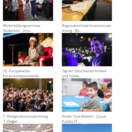
Weiterbildungsseminar
RegionalvertreterInnenversam
Studenten - Univ...
mlung - Bö...
25. Europaweiter
Tag der Geschwisterlichkeit
Koranrezitationswettb...
und Solida...
7. Delegiertenversammlung -
Kinder Club Basteln - Çocuk
7. Olağan ...
Kulübü El ...