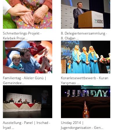
Schmetterlings-Projekt -
8. Delegiertenversammlung -
Kelebek Proje...
8. Olağan ...
Familientag - Aileler Günü |
Koranlesewettbewerb - Kuran
Gemeindee...
Yarışması ...
Ausstellung - Panel | Irschad -
Uniday 2014 |
İrşad ...
Jugendorganisation - Gen...