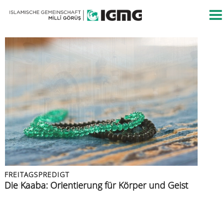
FREITAGSPREDIGT
FREITAGSPREDIGT
PRESSEMITTEILUNG
FREITAGSPREDIGT
FREITAGSPREDIGT
Islamische Kultur
Die Kaaba: Orientierung für Körper und Geist
Islamische Gemeinschaft verurteilt Angriff auf
Azan: der Ruf zur Zeugenschaft
Muslime im Urlaub
Berliner CSD