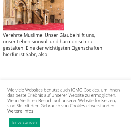
Verehrte Muslime! Unser Glaube hilft uns,
unser Leben sinnvoll und harmonisch zu
gestalten. Eine der wichtigsten Eigenschaften
hierfür ist Sabr, also:
Wie viele Websites benutzt auch IGMG Cookies, um Ihnen
1
2
das beste Erlebnis auf unserer Website zu ermöglichen.
Wenn Sie Ihren Besuch auf unserer Website fortsetzen,
sind Sie mit dem Gebrauch von Cookies einverstanden.
Weitere Infos
IGMG
PRESSE
KORAN
GALERIE
KONTAKT
MITGLIEDSCHAFT
INTRANET
TIP
Einverstanden
Copyright Islamische Gemeinschaft Millî Görüş e.V. |
Impressum
|