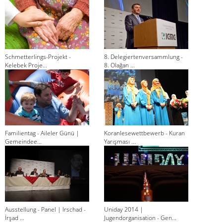
Schmetterlings-Projekt -
8. Delegiertenversammlung -
Kelebek Proje...
8. Olağan ...
Familientag - Aileler Günü |
Koranlesewettbewerb - Kuran
Gemeindee...
Yarışması ...
Ausstellung - Panel | Irschad -
Uniday 2014 |
İrşad ...
Jugendorganisation - Gen...