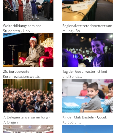
Weiterbildungsseminar
RegionalvertreterInnenversam
Studenten - Univ...
mlung - Bö...
25. Europaweiter
Tag der Geschwisterlichkeit
Koranrezitationswettb...
und Solida...
7. Delegiertenversammlung -
Kinder Club Basteln - Çocuk
7. Olağan ...
Kulübü El ...