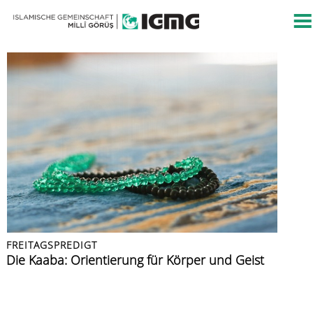
FREITAGSPREDIGT
FREITAGSPREDIGT
PRESSEMITTEILUNG
FREITAGSPREDIGT
FREITAGSPREDIGT
Islamische Kultur
Die Kaaba: Orientierung für Körper und Geist
Islamische Gemeinschaft verurteilt Angriff auf
Azan: der Ruf zur Zeugenschaft
Muslime im Urlaub
Berliner CSD