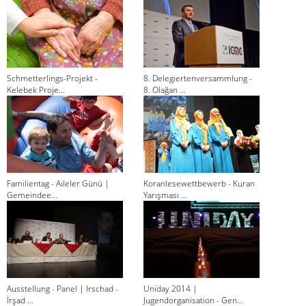
Schmetterlings-Projekt -
8. Delegiertenversammlung -
Kelebek Proje...
8. Olağan ...
Familientag - Aileler Günü |
Koranlesewettbewerb - Kuran
Gemeindee...
Yarışması ...
Ausstellung - Panel | Irschad -
Uniday 2014 |
İrşad ...
Jugendorganisation - Gen...