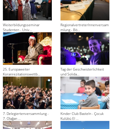
Weiterbildungsseminar
RegionalvertreterInnenversam
Studenten - Univ...
mlung - Bö...
25. Europaweiter
Tag der Geschwisterlichkeit
Koranrezitationswettb...
und Solida...
7. Delegiertenversammlung -
Kinder Club Basteln - Çocuk
7. Olağan ...
Kulübü El ...