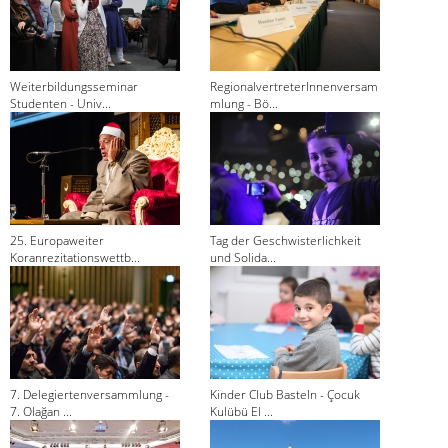
Weiterbildungsseminar
RegionalvertreterInnenversam
Studenten - Univ...
mlung - Bö...
25. Europaweiter
Tag der Geschwisterlichkeit
Koranrezitationswettb...
und Solida...
7. Delegiertenversammlung -
Kinder Club Basteln - Çocuk
7. Olağan ...
Kulübü El ...