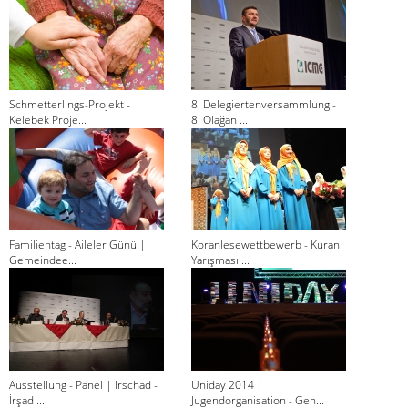
Schmetterlings-Projekt -
8. Delegiertenversammlung -
Kelebek Proje...
8. Olağan ...
Familientag - Aileler Günü |
Koranlesewettbewerb - Kuran
Gemeindee...
Yarışması ...
Ausstellung - Panel | Irschad -
Uniday 2014 |
İrşad ...
Jugendorganisation - Gen...