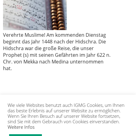
Verehrte Muslime! Am kommenden Dienstag
beginnt das Jahr 1448 nach der Hidschra. Die
Hidschra war die große Reise, die unser
Prophet (s) mit seinen Gefährten im Jahr 622 n.
Chr. von Mekka nach Medina unternommen
hat.
Wie viele Websites benutzt auch IGMG Cookies, um Ihnen
1
2
das beste Erlebnis auf unserer Website zu ermöglichen.
Wenn Sie Ihren Besuch auf unserer Website fortsetzen,
sind Sie mit dem Gebrauch von Cookies einverstanden.
Weitere Infos
IGMG
PRESSE
KORAN
GALERIE
KONTAKT
MITGLIEDSCHAFT
INTRANET
TIP