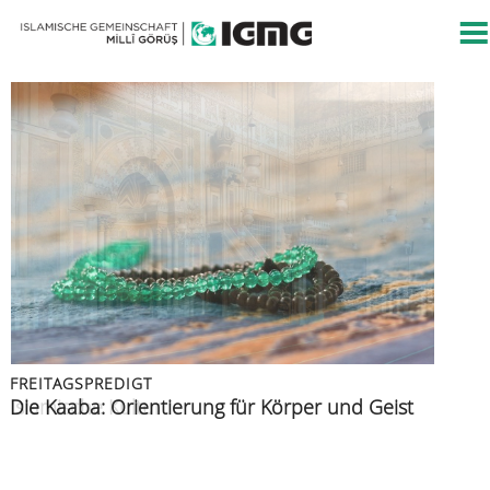
FREITAGSPREDIGT
FREITAGSPREDIGT
PRESSEMITTEILUNG
FREITAGSPREDIGT
FREITAGSPREDIGT
Islamische Kultur
Die Kaaba: Orientierung für Körper und Geist
Islamische Gemeinschaft verurteilt Angriff auf
Azan: der Ruf zur Zeugenschaft
Muslime im Urlaub
Berliner CSD