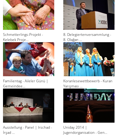
Schmetterlings-Projekt -
8. Delegiertenversammlung -
Kelebek Proje...
8. Olağan ...
Familientag - Aileler Günü |
Koranlesewettbewerb - Kuran
Gemeindee...
Yarışması ...
Ausstellung - Panel | Irschad -
Uniday 2014 |
İrşad ...
Jugendorganisation - Gen...