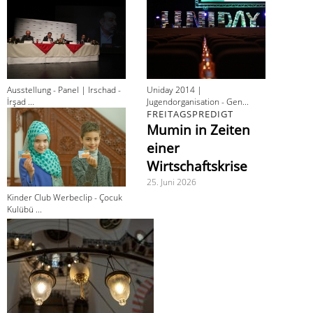
Ausstellung - Panel | Irschad -
Uniday 2014 |
İrşad ...
Jugendorganisation - Gen...
FREITAGSPREDIGT
Mumin in Zeiten
einer
Wirtschaftskrise
25. Juni 2026
Kinder Club Werbeclip - Çocuk
Kulübü ...