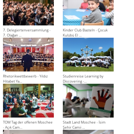
7. Delegiertenversammlung -
Kinder Club Basteln - Çocuk
7. Olağan ...
Kulübü El ...
Rhetorikwettbewerb - Yıldız
Studienreise Learning by
Hitabet Ya...
Discovering -...
TOM Tag der offenen Moschee
Stadt Land Moschee - İsim
- Açık Cam...
Şehir Camii ...