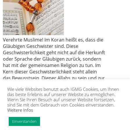
Verehrte Muslime! Im Koran heißt es, dass die
Gläubigen Geschwister sind. Diese
Geschwisterlichkeit geht nicht auf die Herkunft
oder Sprache der Gläubigen zurück, sondern
hat mit der gemeinsamen Religion zu tun. Im
Kern dieser Geschwisterlichkeit steht allein
das Bewusstsein, Diener Allahs zu sein und zur
Umma unseres geliebten Propheten
Wie viele Websites benutzt auch IGMG Cookies, um Ihnen
Muhammad Mustafa (s) zu gehören.
das beste Erlebnis auf unserer Website zu ermöglichen.
Wenn Sie Ihren Besuch auf unserer Website fortsetzen,
sind Sie mit dem Gebrauch von Cookies einverstanden.
Weitere Infos
IGMG
PRESSE
KORAN
GALERIE
KONTAKT
MITGLIEDSCHAFT
INTRANET
TIP
Einverstanden
Copyright Islamische Gemeinschaft Millî Görüş e.V. |
Impressum
|