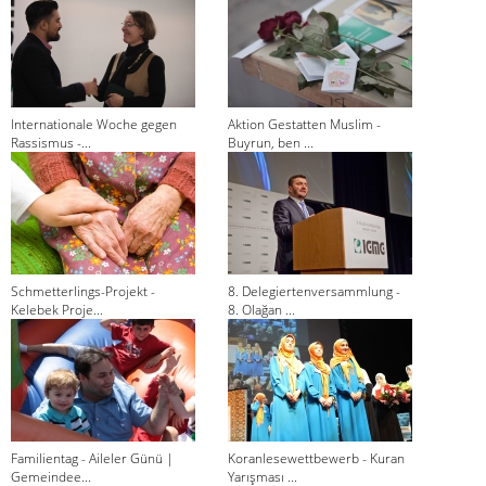
Internationale Woche gegen
Aktion Gestatten Muslim -
Rassismus -...
Buyrun, ben ...
Schmetterlings-Projekt -
8. Delegiertenversammlung -
Kelebek Proje...
8. Olağan ...
Familientag - Aileler Günü |
Koranlesewettbewerb - Kuran
Gemeindee...
Yarışması ...