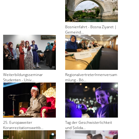
Bosnienfahrt - Bosna Ziyaret |
Gemeind...
Weiterbildungsseminar
RegionalvertreterInnenversam
Studenten - Univ...
mlung - Bö...
25. Europaweiter
Tag der Geschwisterlichkeit
Koranrezitationswettb...
und Solida...