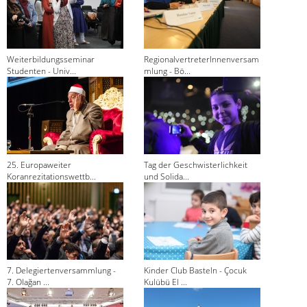
Weiterbildungsseminar
RegionalvertreterInnenversam
Studenten - Univ...
mlung - Bö...
25. Europaweiter
Tag der Geschwisterlichkeit
Koranrezitationswettb...
und Solida...
7. Delegiertenversammlung -
Kinder Club Basteln - Çocuk
7. Olağan ...
Kulübü El ...