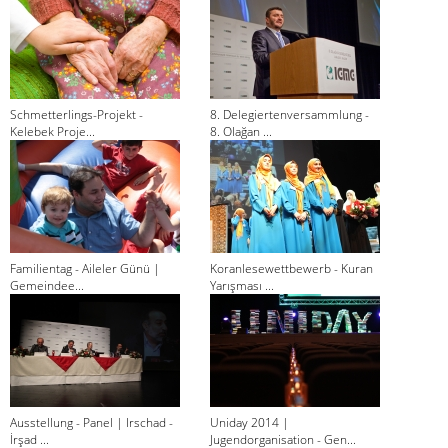
Schmetterlings-Projekt -
8. Delegiertenversammlung -
Kelebek Proje...
8. Olağan ...
Familientag - Aileler Günü |
Koranlesewettbewerb - Kuran
Gemeindee...
Yarışması ...
Ausstellung - Panel | Irschad -
Uniday 2014 |
İrşad ...
Jugendorganisation - Gen...