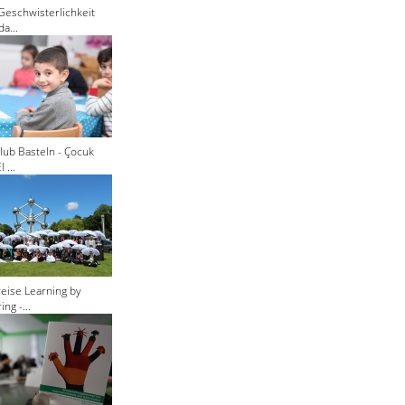
Geschwisterlichkeit
a...
lub Basteln - Çocuk
 ...
eise Learning by
ng -...