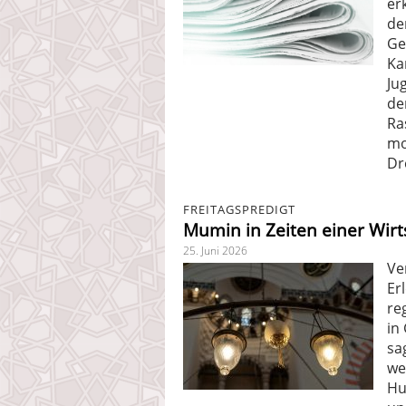
er
de
Ge
Ka
Ju
de
Ra
mo
Dr
FREITAGSPREDIGT
Mumin in Zeiten einer Wirt
25. Juni 2026
Ve
Er
re
in
sa
we
Hu