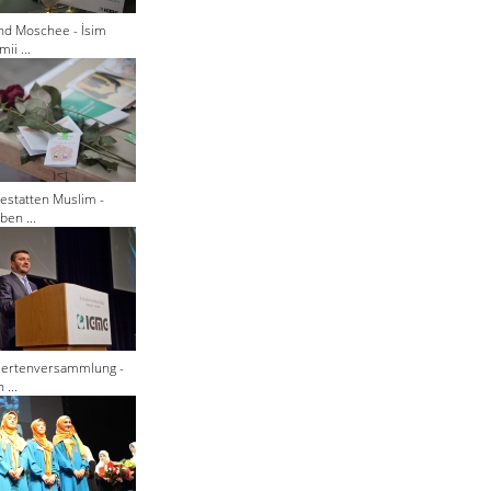
nd Moschee - İsim
ii ...
estatten Muslim -
ben ...
giertenversammlung -
 ...