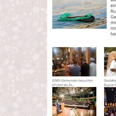
ei
Ru
Ge
mi
mi
he
IGMG-Gemeinden besuchen
Gestatt
Kirchen als Ze...
Buyrun 