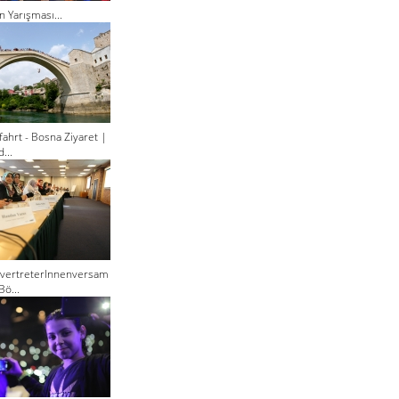
n Yarışması...
ahrt - Bosna Ziyaret |
...
lvertreterInnenversam
Bö...