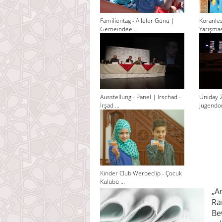
Familientag - Aileler Günü |
Koranle
Gemeindee...
Yarışması
Ausstellung - Panel | Irschad -
Uniday 
İrşad ...
Jugendor
Kinder Club Werbeclip - Çocuk
Kulübü ...
„A
Ra
Be