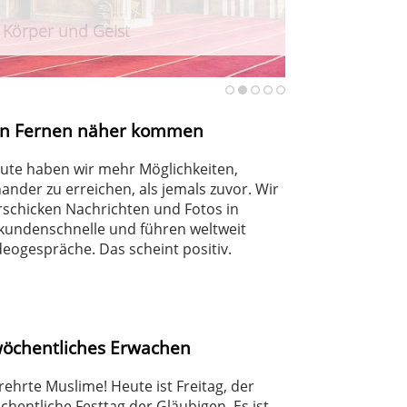
r Körper und Geist
urteilt Angriff auf Berliner CSD
haft
en Fernen näher kommen
ute haben wir mehr Möglichkeiten,
nander zu erreichen, als jemals zuvor. Wir
rschicken Nachrichten und Fotos in
kundenschnelle und führen weltweit
deogespräche. Das scheint positiv.
wöchentliches Erwachen
rehrte Muslime! Heute ist Freitag, der
chentliche Festtag der Gläubigen. Es ist