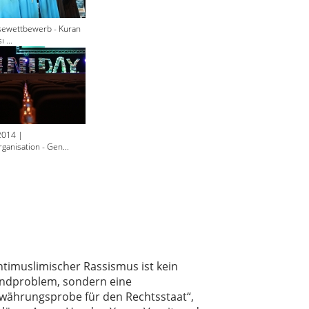
sewettbewerb - Kuran
 ...
2014 |
ganisation - Gen...
ntimuslimischer Rassismus ist kein
ndproblem, sondern eine
währungsprobe für den Rechtsstaat“,