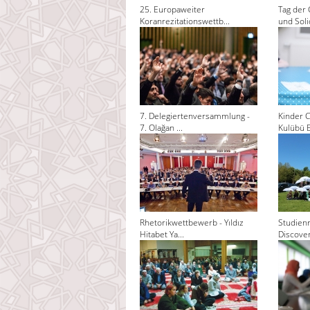
25. Europaweiter
Tag der 
Koranrezitationswettb...
und Solid
7. Delegiertenversammlung -
Kinder C
7. Olağan ...
Kulübü El
Rhetorikwettbewerb - Yıldız
Studienr
Hitabet Ya...
Discoveri