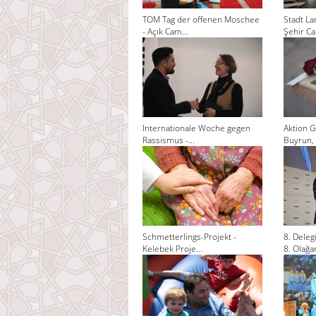
TOM Tag der offenen Moschee
Stadt La
- Açık Cam...
Şehir Cam
Internationale Woche gegen
Aktion G
Rassismus -...
Buyrun, 
Schmetterlings-Projekt -
8. Dele
Kelebek Proje...
8. Olağan