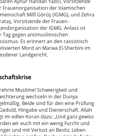
klären Aynur Handan Yazıcı, Vorsitzende
r Frauenorganisation der Islamischen
meinschaft Millî Görüş (IGMG), und Zehra
rataş, Vorsitzende der Frauen-
gendorganisation der IGMG. Anlass ist
r Tag gegen antimuslimischen
ssismus. Es erinnert an den rassistisch
tivierten Mord an Marwa El-Sherbini im
esdener Landgericht.
schaftskrise
rehrte Muslime! Schwierigkeit und
leichterung wechseln in der Dunya
gelmäßig. Beide sind für den eine Prüfung
 Geduld, Hingabe und Dienerschaft. Allah
gt im edlen Koran dazu: „Und ganz gewiss
rden wir euch mit ein wenig Furcht und
nger und mit Verlust an Besitz, Leben