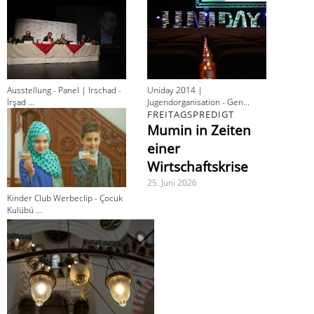
Ausstellung - Panel | Irschad -
Uniday 2014 |
İrşad ...
Jugendorganisation - Gen...
FREITAGSPREDIGT
Mumin in Zeiten
einer
Wirtschaftskrise
25. Juni 2026
Kinder Club Werbeclip - Çocuk
Kulübü ...