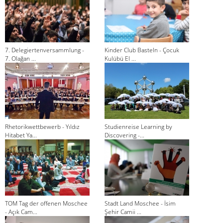
7. Delegiertenversammlung -
Kinder Club Basteln - Çocuk
7. Olağan ...
Kulübü El ...
Rhetorikwettbewerb - Yıldız
Studienreise Learning by
Hitabet Ya...
Discovering -...
TOM Tag der offenen Moschee
Stadt Land Moschee - İsim
- Açık Cam...
Şehir Camii ...