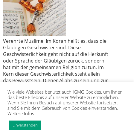
Verehrte Muslime! Im Koran heißt es, dass die
Gläubigen Geschwister sind. Diese
Geschwisterlichkeit geht nicht auf die Herkunft
oder Sprache der Gläubigen zurück, sondern
hat mit der gemeinsamen Religion zu tun. Im
Kern dieser Geschwisterlichkeit steht allein
das Bewusstsein, Diener Allahs zu sein und zur
Umma unseres geliebten Propheten
Wie viele Websites benutzt auch IGMG Cookies, um Ihnen
Muhammad Mustafa (s) zu gehören.
das beste Erlebnis auf unserer Website zu ermöglichen.
Wenn Sie Ihren Besuch auf unserer Website fortsetzen,
sind Sie mit dem Gebrauch von Cookies einverstanden.
Weitere Infos
IGMG
PRESSE
KORAN
GALERIE
KONTAKT
MITGLIEDSCHAFT
INTRANET
TIP
Einverstanden
Copyright Islamische Gemeinschaft Millî Görüş e.V. |
Impressum
|