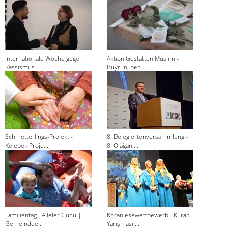
Internationale Woche gegen
Aktion Gestatten Muslim -
Rassismus -...
Buyrun, ben ...
Schmetterlings-Projekt -
8. Delegiertenversammlung -
Kelebek Proje...
8. Olağan ...
Familientag - Aileler Günü |
Koranlesewettbewerb - Kuran
Gemeindee...
Yarışması ...