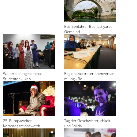
Bosnienfahrt - Bosna Ziyaret |
Gemeind...
Weiterbildungsseminar
RegionalvertreterInnenversam
Studenten - Univ...
mlung - Bö...
25. Europaweiter
Tag der Geschwisterlichkeit
Koranrezitationswettb...
und Solida...