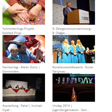
Schmetterlings-Projekt -
8. Delegiertenversammlung -
Kelebek Proje...
8. Olağan ...
Familientag - Aileler Günü |
Koranlesewettbewerb - Kuran
Gemeindee...
Yarışması ...
Ausstellung - Panel | Irschad -
Uniday 2014 |
İrşad ...
Jugendorganisation - Gen...