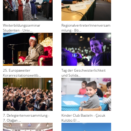
Weiterbildungsseminar
RegionalvertreterInnenversam
Studenten - Univ...
mlung - Bö...
25. Europaweiter
Tag der Geschwisterlichkeit
Koranrezitationswettb...
und Solida...
7. Delegiertenversammlung -
Kinder Club Basteln - Çocuk
7. Olağan ...
Kulübü El ...