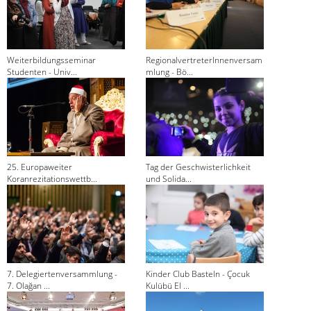
Weiterbildungsseminar
RegionalvertreterInnenversam
Studenten - Univ...
mlung - Bö...
25. Europaweiter
Tag der Geschwisterlichkeit
Koranrezitationswettb...
und Solida...
7. Delegiertenversammlung -
Kinder Club Basteln - Çocuk
7. Olağan ...
Kulübü El ...