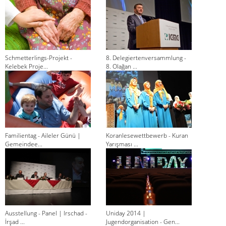
Schmetterlings-Projekt -
8. Delegiertenversammlung -
Kelebek Proje...
8. Olağan ...
Familientag - Aileler Günü |
Koranlesewettbewerb - Kuran
Gemeindee...
Yarışması ...
Ausstellung - Panel | Irschad -
Uniday 2014 |
İrşad ...
Jugendorganisation - Gen...