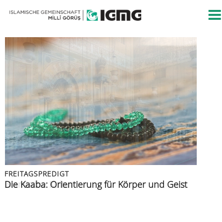
FREITAGSPREDIGT
FREITAGSPREDIGT
PRESSEMITTEILUNG
FREITAGSPREDIGT
FREITAGSPREDIGT
Islamische Kultur
Die Kaaba: Orientierung für Körper und Geist
Islamische Gemeinschaft verurteilt Angriff auf
Azan: der Ruf zur Zeugenschaft
Muslime im Urlaub
Berliner CSD