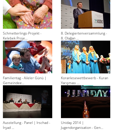
Schmetterlings-Projekt -
8. Delegiertenversammlung -
Kelebek Proje...
8. Olağan ...
Familientag - Aileler Günü |
Koranlesewettbewerb - Kuran
Gemeindee...
Yarışması ...
Ausstellung - Panel | Irschad -
Uniday 2014 |
İrşad ...
Jugendorganisation - Gen...