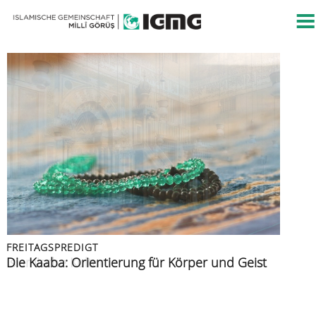
FREITAGSPREDIGT
FREITAGSPREDIGT
PRESSEMITTEILUNG
FREITAGSPREDIGT
FREITAGSPREDIGT
Islamische Kultur
Die Kaaba: Orientierung für Körper und Geist
Islamische Gemeinschaft verurteilt Angriff auf
Azan: der Ruf zur Zeugenschaft
Muslime im Urlaub
Berliner CSD