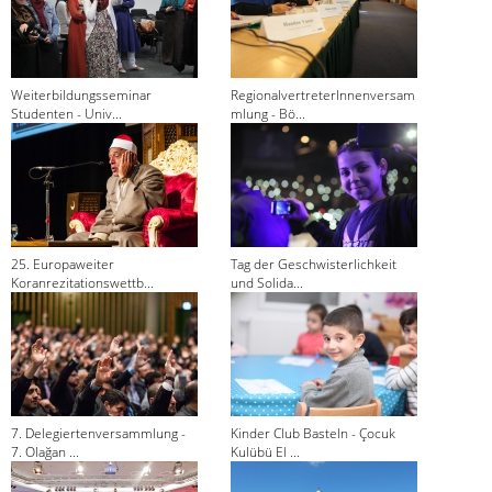
Weiterbildungsseminar
RegionalvertreterInnenversam
Studenten - Univ...
mlung - Bö...
25. Europaweiter
Tag der Geschwisterlichkeit
Koranrezitationswettb...
und Solida...
7. Delegiertenversammlung -
Kinder Club Basteln - Çocuk
7. Olağan ...
Kulübü El ...