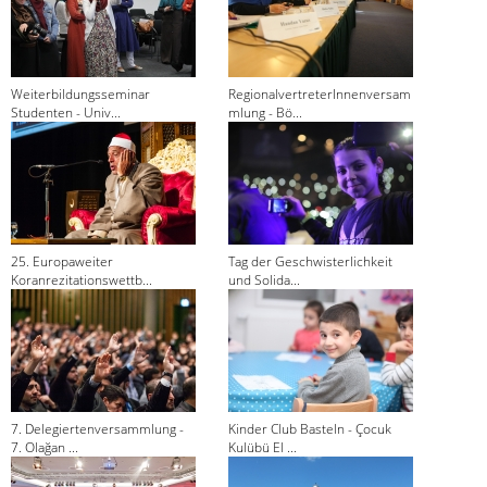
Weiterbildungsseminar
RegionalvertreterInnenversam
Studenten - Univ...
mlung - Bö...
25. Europaweiter
Tag der Geschwisterlichkeit
Koranrezitationswettb...
und Solida...
7. Delegiertenversammlung -
Kinder Club Basteln - Çocuk
7. Olağan ...
Kulübü El ...