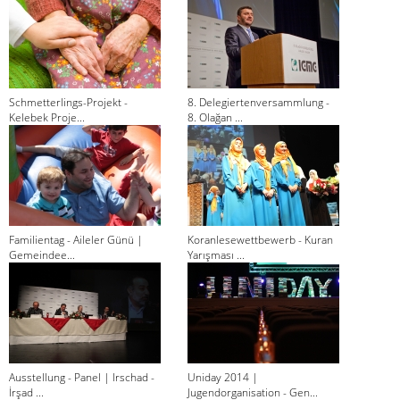
Schmetterlings-Projekt -
8. Delegiertenversammlung -
Kelebek Proje...
8. Olağan ...
Familientag - Aileler Günü |
Koranlesewettbewerb - Kuran
Gemeindee...
Yarışması ...
Ausstellung - Panel | Irschad -
Uniday 2014 |
İrşad ...
Jugendorganisation - Gen...