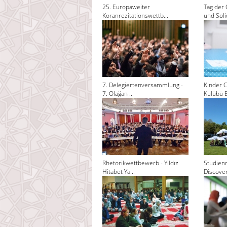
25. Europaweiter
Tag der 
Koranrezitationswettb...
und Solid
7. Delegiertenversammlung -
Kinder C
7. Olağan ...
Kulübü El
Rhetorikwettbewerb - Yıldız
Studienr
Hitabet Ya...
Discoveri