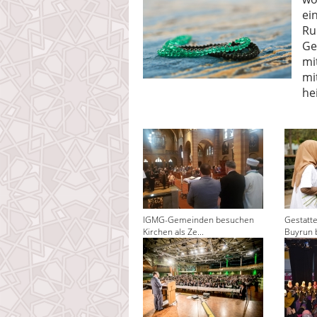
ei
Ru
Ge
mi
mi
he
IGMG-Gemeinden besuchen
Gestatt
Kirchen als Ze...
Buyrun 