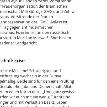
klären Aynur Handan Yazıcı, Vorsitzende
r Frauenorganisation der Islamischen
meinschaft Millî Görüş (IGMG), und Zehra
rataş, Vorsitzende der Frauen-
gendorganisation der IGMG. Anlass ist
r Tag gegen antimuslimischen
ssismus. Es erinnert an den rassistisch
tivierten Mord an Marwa El-Sherbini im
esdener Landgericht.
schaftskrise
rehrte Muslime! Schwierigkeit und
leichterung wechseln in der Dunya
gelmäßig. Beide sind für den eine Prüfung
 Geduld, Hingabe und Dienerschaft. Allah
gt im edlen Koran dazu: „Und ganz gewiss
rden wir euch mit ein wenig Furcht und
nger und mit Verlust an Besitz, Leben