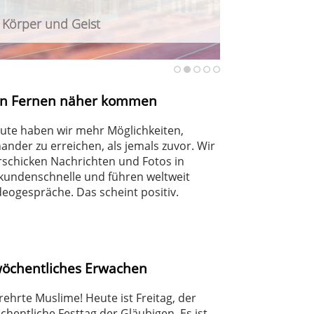
r Körper und Geist
urteilt Angriff auf Berliner CSD
haft
en Fernen näher kommen
ute haben wir mehr Möglichkeiten,
nander zu erreichen, als jemals zuvor. Wir
rschicken Nachrichten und Fotos in
kundenschnelle und führen weltweit
deogespräche. Das scheint positiv.
wöchentliches Erwachen
rehrte Muslime! Heute ist Freitag, der
chentliche Festtag der Gläubigen. Es ist