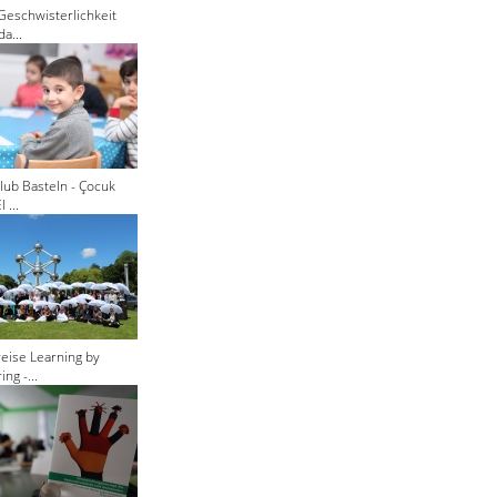
Geschwisterlichkeit
a...
lub Basteln - Çocuk
 ...
eise Learning by
ng -...