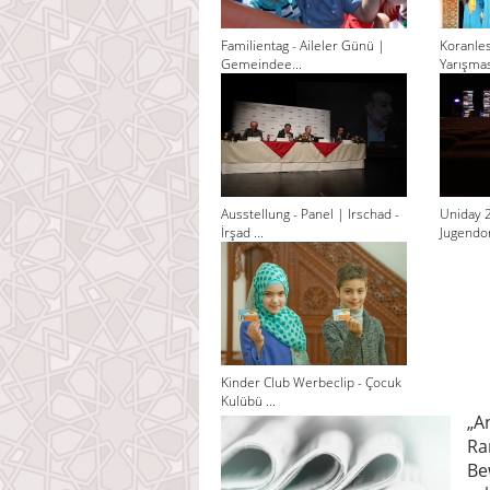
Familientag - Aileler Günü |
Koranle
Gemeindee...
Yarışması
Ausstellung - Panel | Irschad -
Uniday 
İrşad ...
Jugendor
Kinder Club Werbeclip - Çocuk
Kulübü ...
„A
Ra
Be