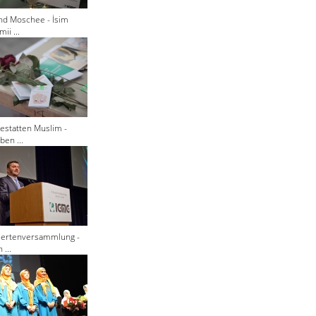
nd Moschee - İsim
ii ...
estatten Muslim -
ben ...
giertenversammlung -
 ...