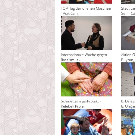
TOM Tag der offenen Moschee
Stadt La
- Açık Cam...
Şehir Cam
Internationale Woche gegen
Aktion G
Rassismus -...
Buyrun, 
Schmetterlings-Projekt -
8. Dele
Kelebek Proje...
8. Olağan