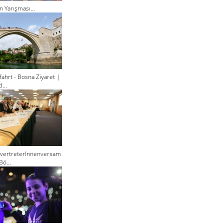
n Yarışması...
ahrt - Bosna Ziyaret |
...
lvertreterInnenversam
Bö...