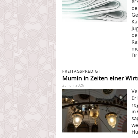
er
de
Ge
Ka
Ju
de
Ra
mo
Dr
FREITAGSPREDIGT
Mumin in Zeiten einer Wirt
25. Juni 2026
Ve
Er
re
in
sa
we
Hu