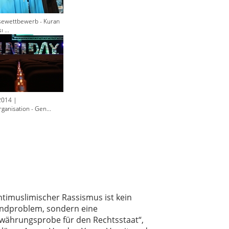
sewettbewerb - Kuran
 ...
2014 |
ganisation - Gen...
ntimuslimischer Rassismus ist kein
ndproblem, sondern eine
währungsprobe für den Rechtsstaat“,