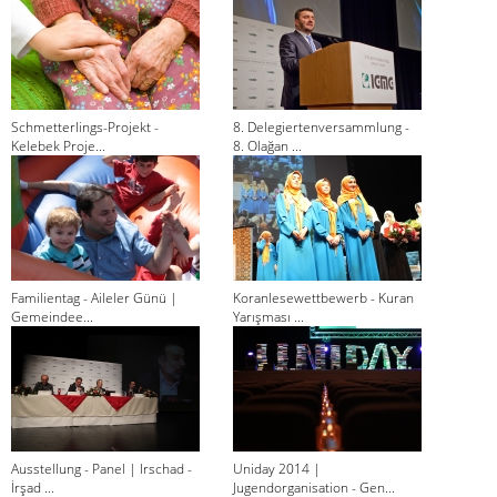
Schmetterlings-Projekt -
8. Delegiertenversammlung -
Kelebek Proje...
8. Olağan ...
Familientag - Aileler Günü |
Koranlesewettbewerb - Kuran
Gemeindee...
Yarışması ...
Ausstellung - Panel | Irschad -
Uniday 2014 |
İrşad ...
Jugendorganisation - Gen...