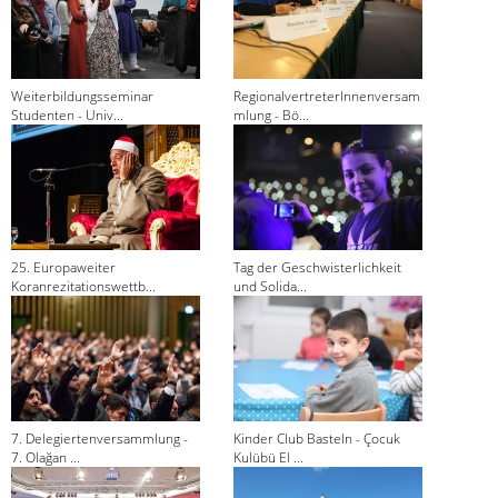
Weiterbildungsseminar
RegionalvertreterInnenversam
Studenten - Univ...
mlung - Bö...
25. Europaweiter
Tag der Geschwisterlichkeit
Koranrezitationswettb...
und Solida...
7. Delegiertenversammlung -
Kinder Club Basteln - Çocuk
7. Olağan ...
Kulübü El ...