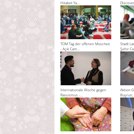
Hitabet Ya...
Discoveri
TOM Tag der offenen Moschee
Stadt La
- Açık Cam...
Şehir Cam
Internationale Woche gegen
Aktion G
Rassismus -...
Buyrun, 