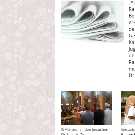
„A
Ra
Be
er
de
Ge
Ka
Ju
de
Ra
mo
Dr
IGMG-Gemeinden besuchen
Gestatt
Kirchen als Ze...
Buyrun 