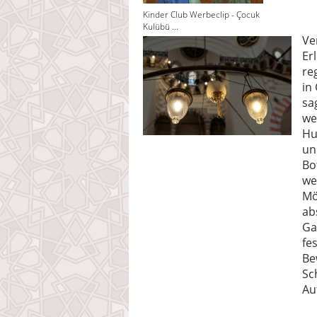
Kinder Club Werbeclip - Çocuk
Kulübü ...
Ve
Er
re
in
sa
we
Hu
un
Bo
we
Mö
ab
Ga
fe
Be
Sc
Au