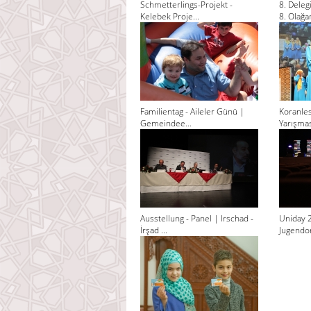
Schmetterlings-Projekt -
8. Dele
Kelebek Proje...
8. Olağan
Familientag - Aileler Günü |
Koranle
Gemeindee...
Yarışması
Ausstellung - Panel | Irschad -
Uniday 
İrşad ...
Jugendor