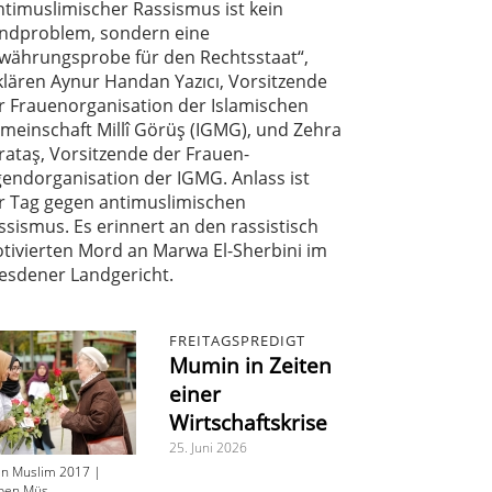
ntimuslimischer Rassismus ist kein
ndproblem, sondern eine
währungsprobe für den Rechtsstaat“,
klären Aynur Handan Yazıcı, Vorsitzende
r Frauenorganisation der Islamischen
meinschaft Millî Görüş (IGMG), und Zehra
rataş, Vorsitzende der Frauen-
gendorganisation der IGMG. Anlass ist
r Tag gegen antimuslimischen
ssismus. Es erinnert an den rassistisch
tivierten Mord an Marwa El-Sherbini im
esdener Landgericht.
FREITAGSPREDIGT
Mumin in Zeiten
einer
Wirtschaftskrise
25. Juni 2026
en Muslim 2017 |
ben Müs...