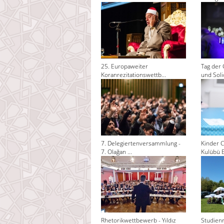
25. Europaweiter
Tag der 
Koranrezitationswettb...
und Solid
7. Delegiertenversammlung -
Kinder C
7. Olağan ...
Kulübü El
Rhetorikwettbewerb - Yıldız
Studienr