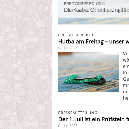
FREITAGSPREDIGT
PRESSEMITTEILUNG
FREITAGSPREDIGT
FREITAGSPREDIGT
FREITAGSPREDIGT
Die Kaaba: Orientierung fü
Islamische Gemeinschaft ver
Azan: der Ruf zur Zeugensc
Muslime im Urlaub
Familienzusammenhalt: d
FREITAGSPREDIGT
Hutba am Freitag – unser 
02. Juli 2026
Ve
wö
ei
Ru
Ge
mi
mi
he
PRESSEMITTEILUNG
Der 1. Juli ist ein Prüfstei
01. Juli 2026