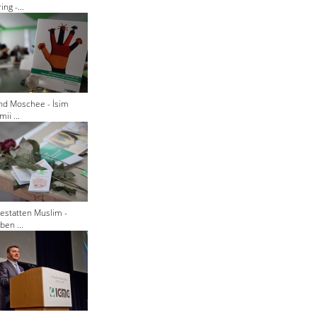
ng -...
nd Moschee - İsim
ii ...
estatten Muslim -
ben ...