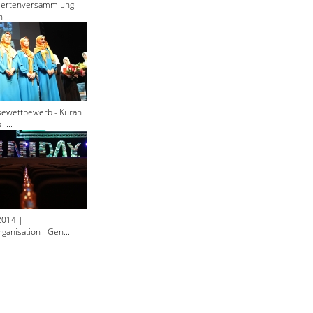
giertenversammlung -
 ...
sewettbewerb - Kuran
 ...
2014 |
ganisation - Gen...