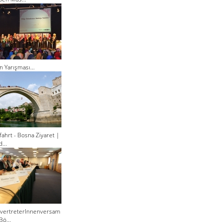
n Yarışması...
ahrt - Bosna Ziyaret |
...
lvertreterInnenversam
Bö...