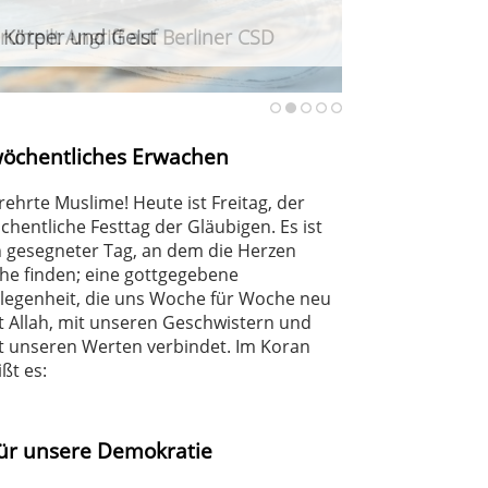
r Körper und Geist
urteilt Angriff auf Berliner CSD
haft
en Fernen näher kommen
wöchentliches Erwachen
rehrte Muslime! Heute ist Freitag, der
chentliche Festtag der Gläubigen. Es ist
n gesegneter Tag, an dem die Herzen
he finden; eine gottgegebene
legenheit, die uns Woche für Woche neu
t Allah, mit unseren Geschwistern und
t unseren Werten verbindet. Im Koran
ißt es:
n für unsere Demokratie