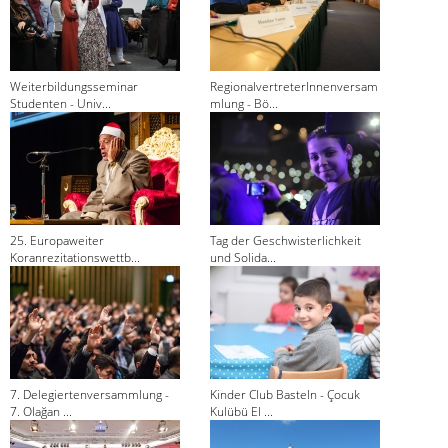
Weiterbildungsseminar
RegionalvertreterInnenversam
Studenten - Univ...
mlung - Bö...
25. Europaweiter
Tag der Geschwisterlichkeit
Koranrezitationswettb...
und Solida...
7. Delegiertenversammlung -
Kinder Club Basteln - Çocuk
7. Olağan ...
Kulübü El ...