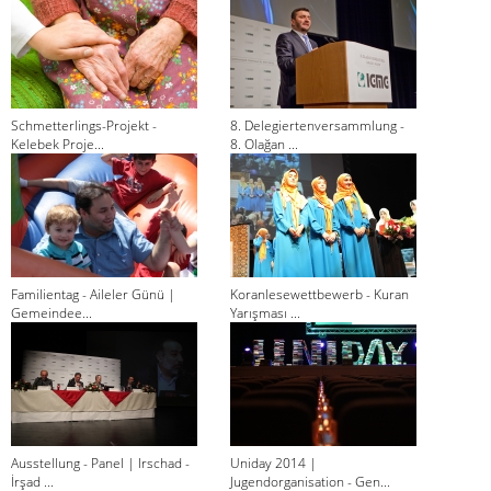
Schmetterlings-Projekt -
8. Delegiertenversammlung -
Kelebek Proje...
8. Olağan ...
Familientag - Aileler Günü |
Koranlesewettbewerb - Kuran
Gemeindee...
Yarışması ...
Ausstellung - Panel | Irschad -
Uniday 2014 |
İrşad ...
Jugendorganisation - Gen...