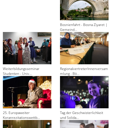
Bosnienfahrt - Bosna Ziyaret |
Gemeind...
Weiterbildungsseminar
RegionalvertreterInnenversam
Studenten - Univ...
mlung - Bö...
25. Europaweiter
Tag der Geschwisterlichkeit
Koranrezitationswettb...
und Solida...