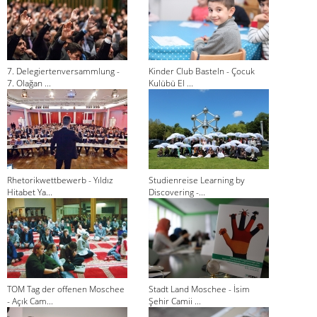
7. Delegiertenversammlung -
Kinder Club Basteln - Çocuk
7. Olağan ...
Kulübü El ...
Rhetorikwettbewerb - Yıldız
Studienreise Learning by
Hitabet Ya...
Discovering -...
TOM Tag der offenen Moschee
Stadt Land Moschee - İsim
- Açık Cam...
Şehir Camii ...