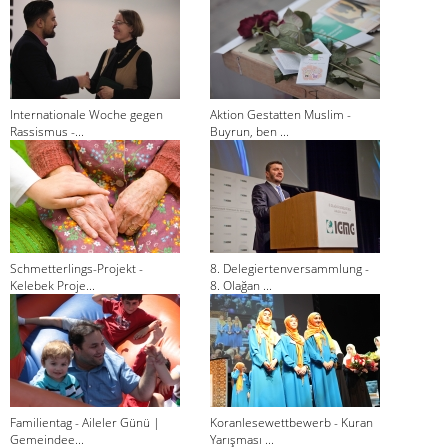
Internationale Woche gegen
Aktion Gestatten Muslim -
Rassismus -...
Buyrun, ben ...
Schmetterlings-Projekt -
8. Delegiertenversammlung -
Kelebek Proje...
8. Olağan ...
Familientag - Aileler Günü |
Koranlesewettbewerb - Kuran
Gemeindee...
Yarışması ...