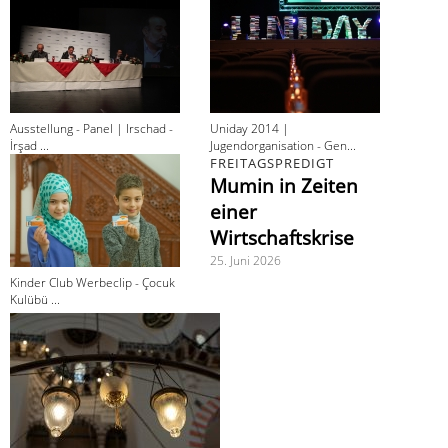
Ausstellung - Panel | Irschad -
Uniday 2014 |
İrşad ...
Jugendorganisation - Gen...
FREITAGSPREDIGT
Mumin in Zeiten
einer
Wirtschaftskrise
25. Juni 2026
Kinder Club Werbeclip - Çocuk
Kulübü ...