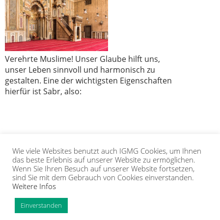
Verehrte Muslime! Unser Glaube hilft uns,
unser Leben sinnvoll und harmonisch zu
gestalten. Eine der wichtigsten Eigenschaften
hierfür ist Sabr, also:
Wie viele Websites benutzt auch IGMG Cookies, um Ihnen
1
2
3
das beste Erlebnis auf unserer Website zu ermöglichen.
Wenn Sie Ihren Besuch auf unserer Website fortsetzen,
sind Sie mit dem Gebrauch von Cookies einverstanden.
Weitere Infos
IGMG
PRESSE
KORAN
GALERIE
KONTAKT
MITGLIEDSCHAFT
INTRANET
TIP
Einverstanden
Copyright Islamische Gemeinschaft Millî Görüş e.V. |
Impressum
|