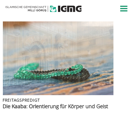
FREITAGSPREDIGT
FREITAGSPREDIGT
PRESSEMITTEILUNG
FREITAGSPREDIGT
FREITAGSPREDIGT
Islamische Kultur
Die Kaaba: Orientierung für Körper und Geist
Islamische Gemeinschaft verurteilt Angriff auf
Azan: der Ruf zur Zeugenschaft
Muslime im Urlaub
Berliner CSD