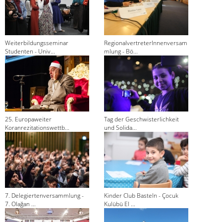
Weiterbildungsseminar
RegionalvertreterInnenversam
Studenten - Univ...
mlung - Bö...
25. Europaweiter
Tag der Geschwisterlichkeit
Koranrezitationswettb...
und Solida...
7. Delegiertenversammlung -
Kinder Club Basteln - Çocuk
7. Olağan ...
Kulübü El ...