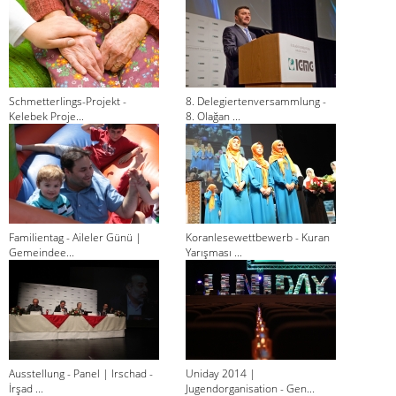
Schmetterlings-Projekt -
8. Delegiertenversammlung -
Kelebek Proje...
8. Olağan ...
Familientag - Aileler Günü |
Koranlesewettbewerb - Kuran
Gemeindee...
Yarışması ...
Ausstellung - Panel | Irschad -
Uniday 2014 |
İrşad ...
Jugendorganisation - Gen...