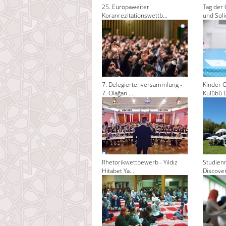
25. Europaweiter
Tag der 
Koranrezitationswettb...
und Solid
7. Delegiertenversammlung -
Kinder C
7. Olağan ...
Kulübü El
Rhetorikwettbewerb - Yıldız
Studienr
Hitabet Ya...
Discoveri