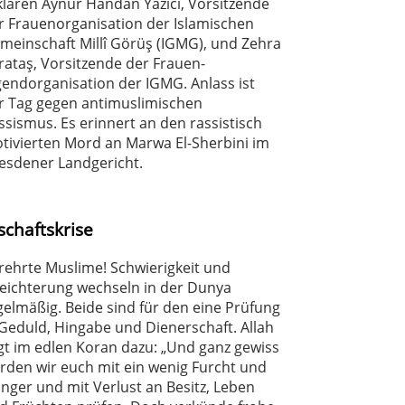
klären Aynur Handan Yazıcı, Vorsitzende
r Frauenorganisation der Islamischen
meinschaft Millî Görüş (IGMG), und Zehra
rataş, Vorsitzende der Frauen-
gendorganisation der IGMG. Anlass ist
r Tag gegen antimuslimischen
ssismus. Es erinnert an den rassistisch
tivierten Mord an Marwa El-Sherbini im
esdener Landgericht.
schaftskrise
rehrte Muslime! Schwierigkeit und
leichterung wechseln in der Dunya
gelmäßig. Beide sind für den eine Prüfung
 Geduld, Hingabe und Dienerschaft. Allah
gt im edlen Koran dazu: „Und ganz gewiss
rden wir euch mit ein wenig Furcht und
nger und mit Verlust an Besitz, Leben