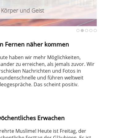
r Körper und Geist
urteilt Angriff auf Berliner CSD
haft
en Fernen näher kommen
ute haben wir mehr Möglichkeiten,
nander zu erreichen, als jemals zuvor. Wir
rschicken Nachrichten und Fotos in
kundenschnelle und führen weltweit
deogespräche. Das scheint positiv.
wöchentliches Erwachen
rehrte Muslime! Heute ist Freitag, der
chentliche Festtag der Gläubigen. Es ist