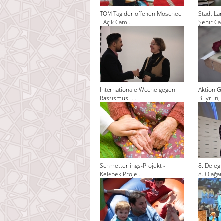
TOM Tag der offenen Moschee
Stadt La
- Açık Cam...
Şehir Cam
Internationale Woche gegen
Aktion G
Rassismus -...
Buyrun, 
Schmetterlings-Projekt -
8. Dele
Kelebek Proje...
8. Olağan