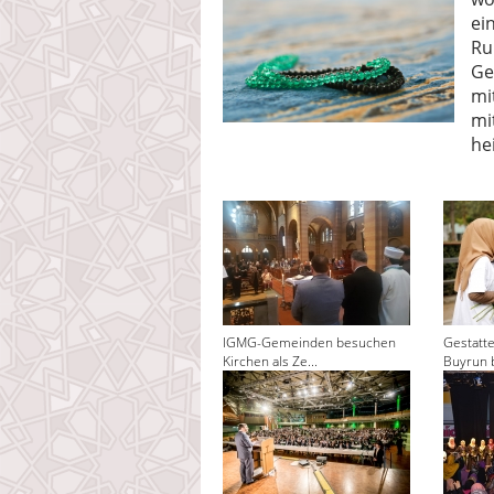
ei
Ru
Ge
mi
mi
he
IGMG-Gemeinden besuchen
Gestatt
Kirchen als Ze...
Buyrun 