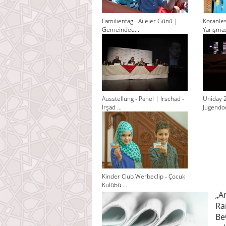
Familientag - Aileler Günü |
Koranle
Gemeindee...
Yarışması
Ausstellung - Panel | Irschad -
Uniday 
İrşad ...
Jugendor
Kinder Club Werbeclip - Çocuk
Kulübü ...
„A
Ra
Be