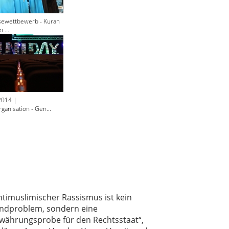
sewettbewerb - Kuran
 ...
2014 |
ganisation - Gen...
ntimuslimischer Rassismus ist kein
ndproblem, sondern eine
währungsprobe für den Rechtsstaat“,