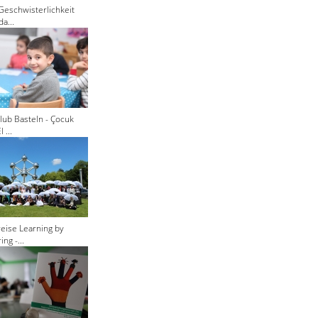
Geschwisterlichkeit
a...
lub Basteln - Çocuk
 ...
eise Learning by
ng -...