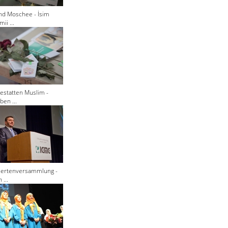
nd Moschee - İsim
ii ...
estatten Muslim -
ben ...
giertenversammlung -
 ...