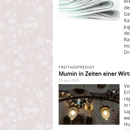
er
de
Ge
Ka
Ju
de
Ra
mo
Dr
FREITAGSPREDIGT
Mumin in Zeiten einer Wirt
25. Juni 2026
Ve
Er
re
in
sa
we
Hu