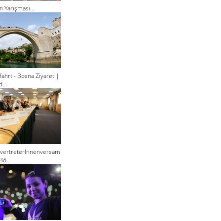
n Yarışması...
ahrt - Bosna Ziyaret |
...
lvertreterInnenversam
Bö...