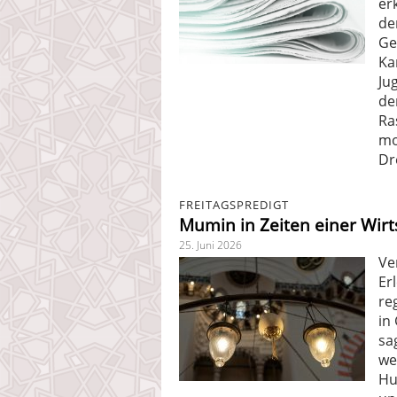
er
de
Ge
Ka
Ju
de
Ra
mo
Dr
FREITAGSPREDIGT
Mumin in Zeiten einer Wirt
25. Juni 2026
Ve
Er
re
in
sa
we
Hu