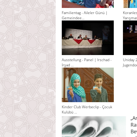
Familientag - Aileler Günü |
Koranle
Gemeindee...
Yarışması
Ausstellung - Panel | Irschad -
Uniday 
İrşad ...
Jugendor
Kinder Club Werbeclip - Çocuk
Kulübü ...
„A
Ra
Be