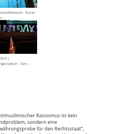
sewettbewerb - Kuran
 ...
2014 |
ganisation - Gen...
ntimuslimischer Rassismus ist kein
ndproblem, sondern eine
währungsprobe für den Rechtsstaat“,