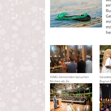
ei
Ru
Ge
mi
mi
he
IGMG-Gemeinden besuchen
Gestatt
Kirchen als Ze...
Buyrun 