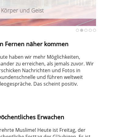
r Körper und Geist
urteilt Angriff auf Berliner CSD
haft
en Fernen näher kommen
ute haben wir mehr Möglichkeiten,
nander zu erreichen, als jemals zuvor. Wir
rschicken Nachrichten und Fotos in
kundenschnelle und führen weltweit
deogespräche. Das scheint positiv.
wöchentliches Erwachen
rehrte Muslime! Heute ist Freitag, der
chentliche Festtag der Gläubigen. Es ist