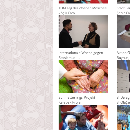
TOM Tag der offenen Moschee
Stadt La
- Açık Cam...
Şehir Cam
Internationale Woche gegen
Aktion G
Rassismus -...
Buyrun, 
Schmetterlings-Projekt -
8. Dele
Kelebek Proje...
8. Olağan