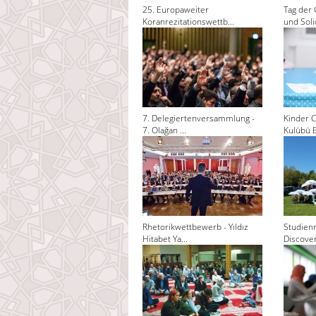
25. Europaweiter
Tag der 
Koranrezitationswettb...
und Solid
7. Delegiertenversammlung -
Kinder C
7. Olağan ...
Kulübü El
Rhetorikwettbewerb - Yıldız
Studienr
Hitabet Ya...
Discoveri