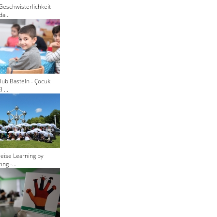
Geschwisterlichkeit
a...
lub Basteln - Çocuk
 ...
eise Learning by
ng -...