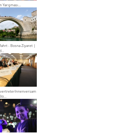
n Yarışması...
ahrt - Bosna Ziyaret |
...
lvertreterInnenversam
Bö...