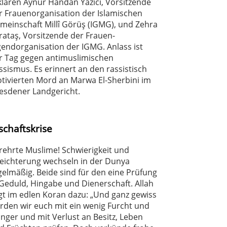
klären Aynur Handan Yazıcı, Vorsitzende
r Frauenorganisation der Islamischen
meinschaft Millî Görüş (IGMG), und Zehra
rataş, Vorsitzende der Frauen-
gendorganisation der IGMG. Anlass ist
r Tag gegen antimuslimischen
ssismus. Es erinnert an den rassistisch
tivierten Mord an Marwa El-Sherbini im
esdener Landgericht.
schaftskrise
rehrte Muslime! Schwierigkeit und
leichterung wechseln in der Dunya
gelmäßig. Beide sind für den eine Prüfung
 Geduld, Hingabe und Dienerschaft. Allah
gt im edlen Koran dazu: „Und ganz gewiss
rden wir euch mit ein wenig Furcht und
nger und mit Verlust an Besitz, Leben