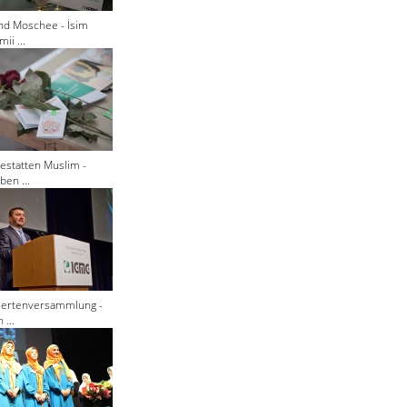
nd Moschee - İsim
ii ...
estatten Muslim -
ben ...
giertenversammlung -
 ...