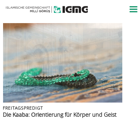
FREITAGSPREDIGT
FREITAGSPREDIGT
PRESSEMITTEILUNG
FREITAGSPREDIGT
FREITAGSPREDIGT
Islamische Kultur
Die Kaaba: Orientierung für Körper und Geist
Islamische Gemeinschaft verurteilt Angriff auf
Azan: der Ruf zur Zeugenschaft
Muslime im Urlaub
Berliner CSD