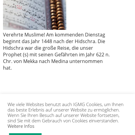
Verehrte Muslime! Am kommenden Dienstag
beginnt das Jahr 1448 nach der Hidschra. Die
Hidschra war die große Reise, die unser
Prophet (s) mit seinen Gefährten im Jahr 622 n.
Chr. von Mekka nach Medina unternommen
hat.
Wie viele Websites benutzt auch IGMG Cookies, um Ihnen
1
2
das beste Erlebnis auf unserer Website zu ermöglichen.
Wenn Sie Ihren Besuch auf unserer Website fortsetzen,
sind Sie mit dem Gebrauch von Cookies einverstanden.
Weitere Infos
IGMG
PRESSE
KORAN
GALERIE
KONTAKT
MITGLIEDSCHAFT
INTRANET
TIP