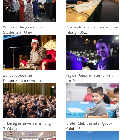
Weiterbildungsseminar
RegionalvertreterInnenversam
Studenten - Univ...
mlung - Bö...
25. Europaweiter
Tag der Geschwisterlichkeit
Koranrezitationswettb...
und Solida...
7. Delegiertenversammlung -
Kinder Club Basteln - Çocuk
7. Olağan ...
Kulübü El ...