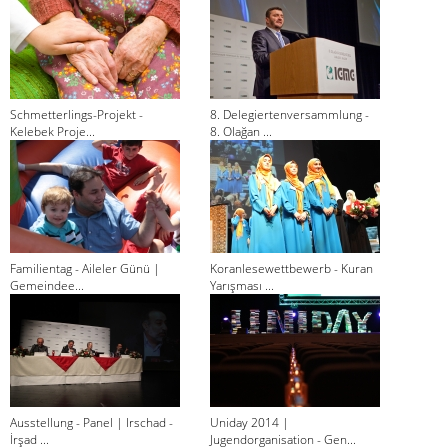
Schmetterlings-Projekt -
8. Delegiertenversammlung -
Kelebek Proje...
8. Olağan ...
Familientag - Aileler Günü |
Koranlesewettbewerb - Kuran
Gemeindee...
Yarışması ...
Ausstellung - Panel | Irschad -
Uniday 2014 |
İrşad ...
Jugendorganisation - Gen...