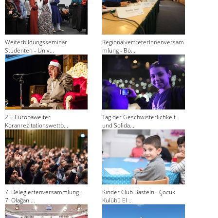
Weiterbildungsseminar
RegionalvertreterInnenversam
Studenten - Univ...
mlung - Bö...
25. Europaweiter
Tag der Geschwisterlichkeit
Koranrezitationswettb...
und Solida...
7. Delegiertenversammlung -
Kinder Club Basteln - Çocuk
7. Olağan ...
Kulübü El ...