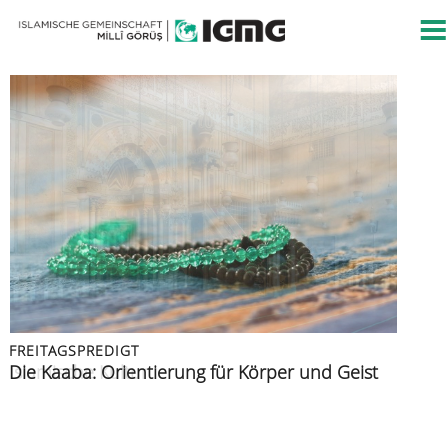
FREITAGSPREDIGT
FREITAGSPREDIGT
PRESSEMITTEILUNG
FREITAGSPREDIGT
FREITAGSPREDIGT
Islamische Kultur
Die Kaaba: Orientierung für Körper und Geist
Islamische Gemeinschaft verurteilt Angriff auf
Azan: der Ruf zur Zeugenschaft
Muslime im Urlaub
Berliner CSD