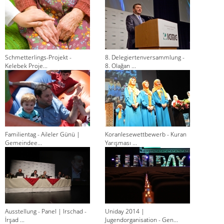
Schmetterlings-Projekt -
8. Delegiertenversammlung -
Kelebek Proje...
8. Olağan ...
Familientag - Aileler Günü |
Koranlesewettbewerb - Kuran
Gemeindee...
Yarışması ...
Ausstellung - Panel | Irschad -
Uniday 2014 |
İrşad ...
Jugendorganisation - Gen...