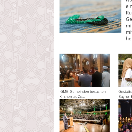
ei
Ru
Ge
mi
mi
he
IGMG-Gemeinden besuchen
Gestatt
Kirchen als Ze...
Buyrun 