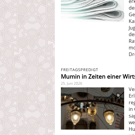
er
de
Ge
Ka
Ju
de
Ra
mo
Dr
FREITAGSPREDIGT
Mumin in Zeiten einer Wirt
25. Juni 2026
Ve
Er
re
in
sa
we
Hu