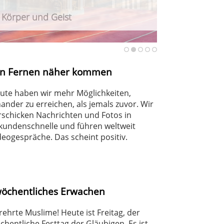
r Körper und Geist
urteilt Angriff auf Berliner CSD
haft
en Fernen näher kommen
ute haben wir mehr Möglichkeiten,
nander zu erreichen, als jemals zuvor. Wir
rschicken Nachrichten und Fotos in
kundenschnelle und führen weltweit
deogespräche. Das scheint positiv.
wöchentliches Erwachen
rehrte Muslime! Heute ist Freitag, der
chentliche Festtag der Gläubigen. Es ist