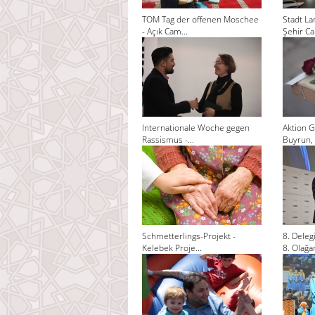
TOM Tag der offenen Moschee
Stadt La
- Açık Cam...
Şehir Cam
Internationale Woche gegen
Aktion G
Rassismus -...
Buyrun, 
Schmetterlings-Projekt -
8. Dele
Kelebek Proje...
8. Olağan