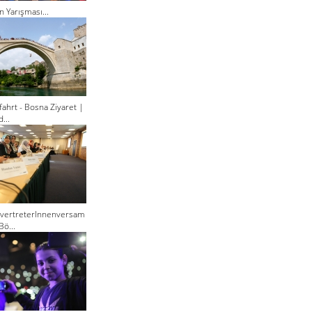
n Yarışması...
ahrt - Bosna Ziyaret |
...
lvertreterInnenversam
Bö...