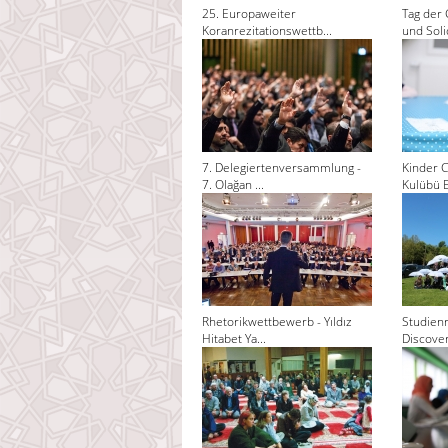
25. Europaweiter
Tag der 
Koranrezitationswettb...
und Solid
7. Delegiertenversammlung -
Kinder C
7. Olağan ...
Kulübü El
Rhetorikwettbewerb - Yıldız
Studienr
Hitabet Ya...
Discoveri