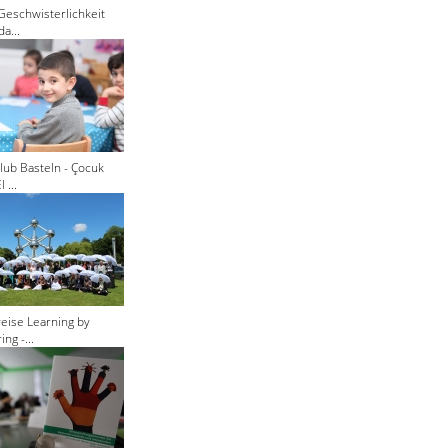
Geschwisterlichkeit
a...
lub Basteln - Çocuk
 ...
eise Learning by
ng -...