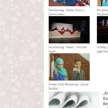
Familientag - Aileler Günü |
Koranle
Gemeindee...
Yarışması
Ausstellung - Panel | Irschad -
Uniday 
İrşad ...
Jugendor
Kinder Club Werbeclip - Çocuk
Kulübü ...
„A
Ra
Be