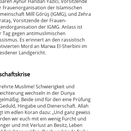
klären Aynur Handan Yazıcı, Vorsitzende
r Frauenorganisation der Islamischen
meinschaft Millî Görüş (IGMG), und Zehra
rataş, Vorsitzende der Frauen-
gendorganisation der IGMG. Anlass ist
r Tag gegen antimuslimischen
ssismus. Es erinnert an den rassistisch
tivierten Mord an Marwa El-Sherbini im
esdener Landgericht.
schaftskrise
rehrte Muslime! Schwierigkeit und
leichterung wechseln in der Dunya
gelmäßig. Beide sind für den eine Prüfung
 Geduld, Hingabe und Dienerschaft. Allah
gt im edlen Koran dazu: „Und ganz gewiss
rden wir euch mit ein wenig Furcht und
nger und mit Verlust an Besitz, Leben