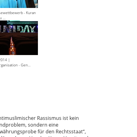
sewettbewerb - Kuran
 ...
2014 |
ganisation - Gen...
ntimuslimischer Rassismus ist kein
ndproblem, sondern eine
währungsprobe für den Rechtsstaat“,