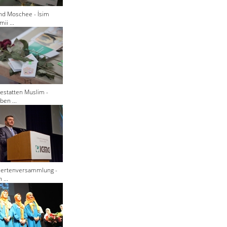
nd Moschee - İsim
ii ...
estatten Muslim -
ben ...
giertenversammlung -
 ...