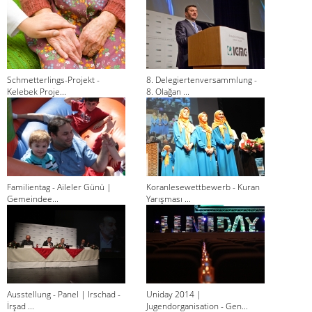
Schmetterlings-Projekt -
8. Delegiertenversammlung -
Kelebek Proje...
8. Olağan ...
Familientag - Aileler Günü |
Koranlesewettbewerb - Kuran
Gemeindee...
Yarışması ...
Ausstellung - Panel | Irschad -
Uniday 2014 |
İrşad ...
Jugendorganisation - Gen...