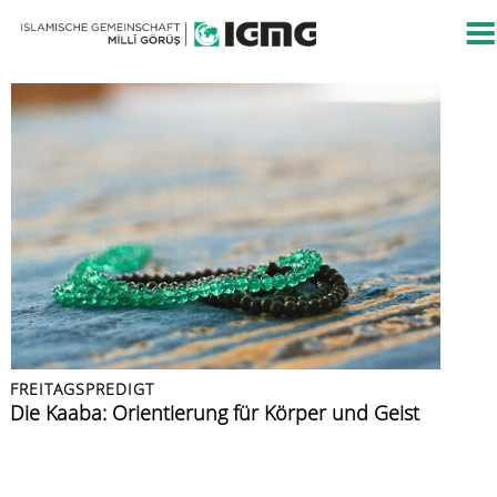
FREITAGSPREDIGT
FREITAGSPREDIGT
PRESSEMITTEILUNG
FREITAGSPREDIGT
FREITAGSPREDIGT
Islamische Kultur
Die Kaaba: Orientierung für Körper und Geist
Islamische Gemeinschaft verurteilt Angriff auf
Azan: der Ruf zur Zeugenschaft
Muslime im Urlaub
Berliner CSD