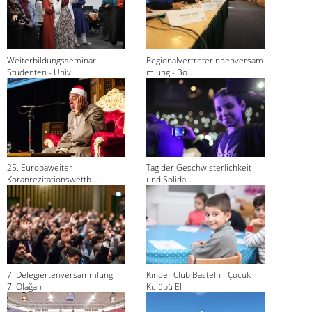
Weiterbildungsseminar
RegionalvertreterInnenversam
Studenten - Univ...
mlung - Bö...
25. Europaweiter
Tag der Geschwisterlichkeit
Koranrezitationswettb...
und Solida...
7. Delegiertenversammlung -
Kinder Club Basteln - Çocuk
7. Olağan ...
Kulübü El ...