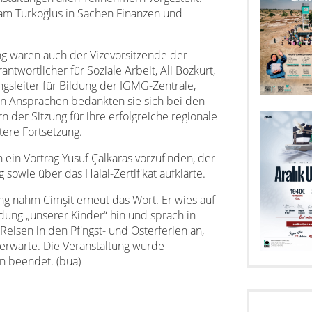
am Türkoğlus in Sachen Finanzen und
ng waren auch der Vizevorsitzende der
ntwortlicher für Soziale Arbeit, Ali Bozkurt,
ngsleiter für Bildung der IGMG-Zentrale,
en Ansprachen bedankten sie sich bei den
n der Sitzung für ihre erfolgreiche regionale
tere Fortsetzung.
in Vortrag Yusuf Çalkaras vorzufinden, der
sowie über das Halal-Zertifikat aufklärte.
ng nahm Cimşit erneut das Wort. Er wies auf
dung „unserer Kinder“ hin und sprach in
sen in den Pfingst- und Osterferien an,
erwarte. Die Veranstaltung wurde
on beendet. (bua)