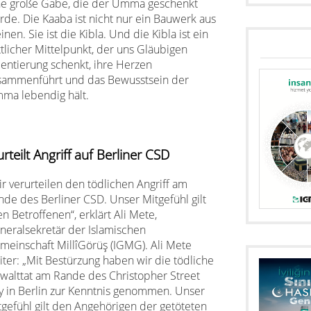
ne große Gabe, die der Umma geschenkt
rde. Die Kaaba ist nicht nur ein Bauwerk aus
inen. Sie ist die Kibla. Und die Kibla ist ein
ttlicher Mittelpunkt, der uns Gläubigen
ientierung schenkt, ihre Herzen
sammenführt und das Bewusstsein der
ma lebendig hält.
teilt Angriff auf Berliner CSD
ir verurteilen den tödlichen Angriff am
nde des Berliner CSD. Unser Mitgefühl gilt
en Betroffenen“, erklärt Ali Mete,
neralsekretär der Islamischen
meinschaft MillîGörüş (IGMG). Ali Mete
iter: „Mit Bestürzung haben wir die tödliche
walttat am Rande des Christopher Street
y in Berlin zur Kenntnis genommen. Unser
tgefühl gilt den Angehörigen der getöteten