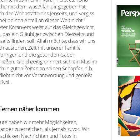
che mit dem, was Allah dir gegeben hat,
ch der Wohnstätte des Jenseits, und vergiss
ei deinen Anteil an dieser Welt nicht.“
eser Koranvers weist auf das Gleichgewicht
n, das ein Gläubiger zwischen Diesseits und
seits finden soll. Allah möchte, dass wir uns
ch ausruhen, Zeit mit unserer Familie
rbringen und die gesunden Gaben
nießen. Gleichzeitig erinnert sich ein Muslim
ch in guten Zeiten an seinen Schöpfer, d.h.
 flieht nicht vor Verantwortung und genießt
ßvoll.
 Fernen näher kommen
ute haben wir mehr Möglichkeiten,
ander zu erreichen, als jemals zuvor. Wir
rschicken Nachrichten und Fotos in