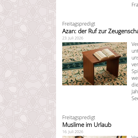
Fra
Freitagspredigt
Azan: der Ruf zur Zeugenscha
23. Juli 2026
Ve
un
un
ve
Sp
we
die
Ja
Se
Freitagspredigt
Muslime im Urlaub
16. Juli 2026
Ve