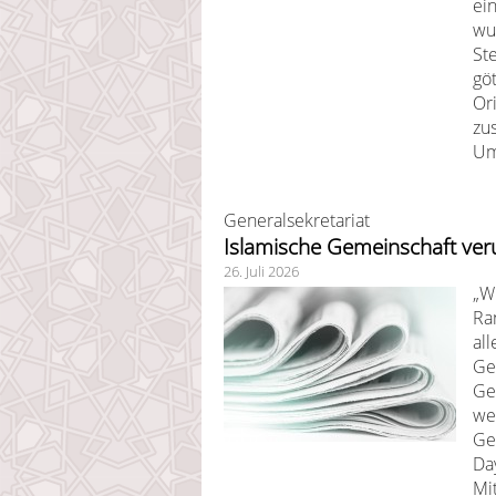
ei
wu
Ste
gö
Or
zu
Um
Generalsekretariat
Islamische Gemeinschaft verur
26. Juli 2026
„W
Ra
all
Ge
Ge
we
Ge
Da
Mi