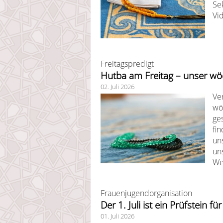
Se
Vi
Freitagspredigt
Hutba am Freitag – unser wö
02. Juli 2026
Ve
wö
ge
fi
un
un
We
Frauenjugendorganisation
Der 1. Juli ist ein Prüfstein 
01. Juli 2026