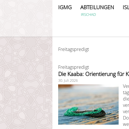
IGMG
ABTEILUNGEN
IS
IRSCHAD
Freitagspredigt
Freitagspredigt
Die Kaaba: Orientierung für 
30. Juli 2026
Ver
tä
di
ve
ve
Do
we