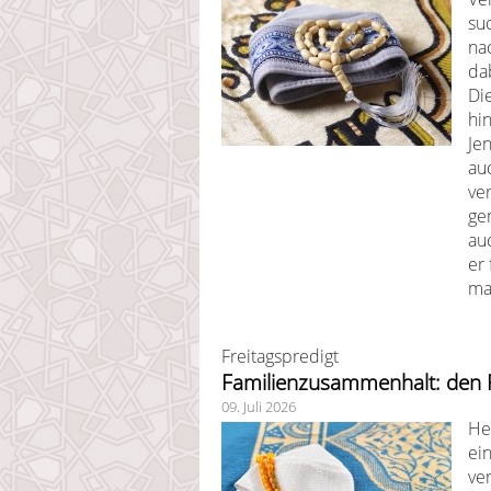
su
na
dab
Di
hi
Jen
au
ve
ge
au
er
ma
Freitagspredigt
Familienzusammenhalt: den
09. Juli 2026
He
ein
ve