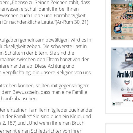
eben: „Ebenso zu Seinen Zeichen zählt, dass
erwesen erschuf, damit ihr bei ihnen
 zwischen euch Liebe und Barmherzigkeit.
n für nachdenkliche Leute.“(Ar-Rum 30, 21)
 Aufgaben gemeinsam bewältigen, wird es in
ückseligkeit geben. Die schwerste Last in
en Schultern der Eltern. Sie sind die
erhältnis zwischen den Eltern hängt von der
tereinander ab. Diese Achtung und
e Verpflichtung, die unsere Religion von uns
tstehen können, sollten mit gegenseitigem
d dem Bewusstsein, dass man eine Familie
lich aufzubauschen.
er einzelnen Familienmitglieder zueinander
 der Familie:“ Sie sind euch ein Kleid, und
ara 2, 187) und „Und wenn ihr einen Bruch
ernennt einen Schiedsrichter von ihrer