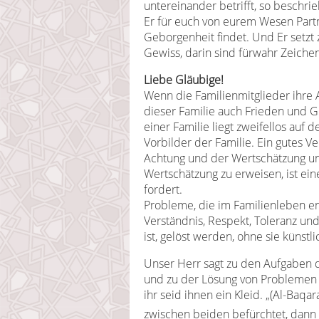
untereinander betrifft, so beschri
Er für euch von eurem Wesen Partn
Geborgenheit findet. Und Er setzt
Gewiss, darin sind fürwahr Zeiche
Liebe Gläubige!
Wenn die Familienmitglieder ihre
dieser Familie auch Frieden und Gl
einer Familie liegt zweifellos auf d
Vorbilder der Familie. Ein gutes V
Achtung und der Wertschätzung un
Wertschätzung zu erweisen, ist ein
fordert.
Probleme, die im Familienleben en
Verständnis, Respekt, Toleranz un
ist, gelöst werden, ohne sie künst
Unser Herr sagt zu den Aufgaben d
und zu der Lösung von Problemen in
ihr seid ihnen ein Kleid. „(Al-Baq
zwischen beiden befürchtet, dann 