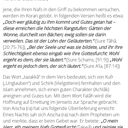
jene, die ihren Nafs in den Griff zu bekommen versuchen,
werden im Koran gelobt. In folgenden Versen heißt es etwa:
„Doch wer gläubig zu ihm kommt und Gutes getan hat –
diese erreichen die höchsten Rangstufen: Gärten der
Wonne, durcheilt von Bächen; ewig sollen sie darin
verweilen. Das ist der Lohn der Geläuterten.“
(Sure Tâhâ,
[20:75-76]),
„Bei der Seele und was sie bildete, und ihr ihre
Schlechtigkeit ebenso eingab wie ihre Gottesfurcht: Wohl
ergeht es dem, der sie läutert.“
(Sure Schams, [91:9])
„Wohl
ergeht es jedoch dem, der sich läutert.“
(Sure A’la, [87:14])
Das Wort „tazakkâ“ in dem Vers bedeutet, sich von Kufr
(„Unglauben“) und Schirk (Vielgötterei) fernhalten und den
Islam annehmen, sich einen guten Charakter (Achlâk)
aneignen und Gutes tun. Mit dem Wort Falâh wird die
Hoffnung auf Errettung im Jenseits zur Sprache gebracht.
Von Aischa (ra) hat uns folgende Überlieferung erreicht:
Eines Nachts sah sich Aischa (ra) nach dem Propheten um
und merkte, dass er beim Gebet war. Er betete:
„O mein
Herr, gib meinem Nafs Gottesfurcht
(Takwâ)
und reinige sie.