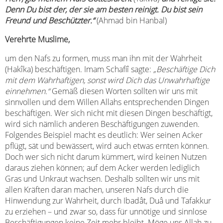
Denn Du bist der, der sie am besten reinigt. Du bist sein
Freund und Beschützter.“
(Ahmad bin Hanbal)
Verehrte Muslime,
um den Nafs zu formen, muss man ihn mit der Wahrheit
(Hakîka) beschäftigen. Imam Schafiî sagte:
„Beschäftige Dich
mit dem Wahrhaftigen, sonst wird Dich das Unwahrhaftige
einnehmen.“
Gemäß diesen Worten sollten wir uns mit
sinnvollen und dem Willen Allahs entsprechenden Dingen
beschäftigen. Wer sich nicht mit diesen Dingen beschäftigt,
wird sich nämlich anderen Beschäftigungen zuwenden.
Folgendes Beispiel macht es deutlich: Wer seinen Acker
pflügt, sät und bewässert, wird auch etwas ernten können.
Doch wer sich nicht darum kümmert, wird keinen Nutzen
daraus ziehen können; auf dem Acker werden lediglich
Gras und Unkraut wachsen. Deshalb sollten wir uns mit
allen Kräften daran machen, unseren Nafs durch die
Hinwendung zur Wahrheit, durch Ibadât, Duâ und Tafakkur
zu erziehen – und zwar so, dass für unnötige und sinnlose
Beschäftigungen keine Zeit mehr bleibt. Möge uns Allah zu