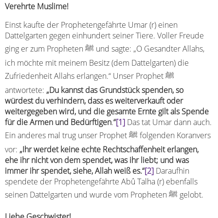
Verehrte Muslime!
Einst kaufte der Prophetengefährte Umar (r) einen
Dattelgarten gegen einhundert seiner Tiere. Voller Freude
ging er zum Propheten ﷺ und sagte: „O Gesandter Allahs,
ich möchte mit meinem Besitz (dem Dattelgarten) die
Zufriedenheit Allahs erlangen.“ Unser Prophet ﷺ
antwortete:
„Du kannst das Grundstück spenden, so
würdest du verhindern, dass es weiterverkauft oder
weitergegeben wird, und die gesamte Ernte gilt als Spende
für die Armen und Bedürftigen
.
“
[1]
Das tat Umar dann auch.
Ein anderes mal trug unser Prophet ﷺ folgenden Koranvers
vor:
„Ihr werdet keine echte Rechtschaffenheit erlangen,
ehe ihr nicht von dem spendet, was ihr liebt; und was
immer ihr spendet, siehe, Allah weiß es.“
[2]
Daraufhin
spendete der Prophetengefährte Abû Talha (r) ebenfalls
seinen Dattelgarten und wurde vom Propheten ﷺ gelobt.
Liebe Geschwister!