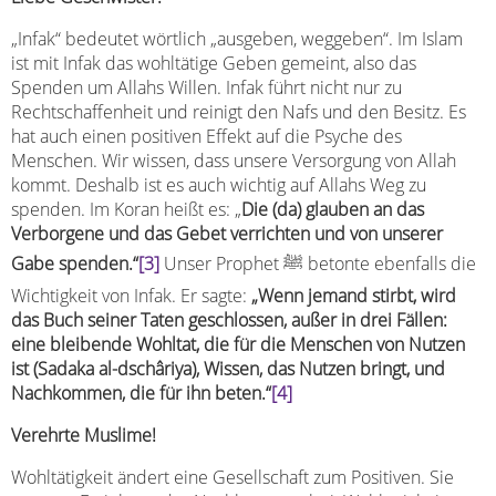
„Infak“ bedeutet wörtlich „ausgeben, weggeben“. Im Islam
ist mit Infak das wohltätige Geben gemeint, also das
Spenden um Allahs Willen. Infak führt nicht nur zu
Rechtschaffenheit und reinigt den Nafs und den Besitz. Es
hat auch einen positiven Effekt auf die Psyche des
Menschen. Wir wissen, dass unsere Versorgung von Allah
kommt. Deshalb ist es auch wichtig auf Allahs Weg zu
spenden. Im Koran heißt es: „
Die (da) glauben an das
Verborgene und das Gebet verrichten und von unserer
Gabe spenden.“
[3]
Unser Prophet ﷺ betonte ebenfalls die
Wichtigkeit von Infak. Er sagte:
„Wenn jemand stirbt, wird
das Buch seiner Taten geschlossen, außer in drei Fällen:
eine bleibende Wohltat, die für die Menschen von Nutzen
ist (Sadaka al-dschâriya), Wissen, das Nutzen bringt, und
Nachkommen, die für ihn beten.“
[4]
Verehrte Muslime!
Wohltätigkeit ändert eine Gesellschaft zum Positiven. Sie