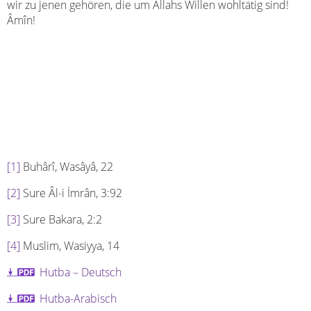
wir zu jenen gehören, die um Allahs Willen wohltätig sind!
Âmîn!
[1]
Buhârî, Wasâyâ, 22
[2]
Sure Âl-i İmrân, 3:92
[3]
Sure Bakara, 2:2
[4]
Muslim, Wasiyya, 14
Hutba – Deutsch
Hutba-Arabisch