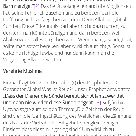
Barmherzige.’“
[2]
Das heißt, solange jemand die Möglichkeit
hat, seine Fehler einzusehen und zu bereuen, darf die
Hoffnung nicht aufgegeben werden. Denn Allah vergibt alle
Sünden. Diese Erkenntnis darf aber nicht dazu führen, zu
denken, man könnte sündigen und dann bereuen, weil
Allah sowieso alles vergeben wird. Wenn man gesündigt hat,
sollte man sofort bereuen, aber wirklich aufrichtig. Sonst ist
es keine richtige Tawba und nur dann kann man die
Vergebung Allahs erwarten.
Verehrte Muslime!
Einmal fragt Muaz bin Dschabal (r) den Propheten, „O
Gesandter Allahs! Was ist Reue?“ Unser Prophet antwortete:
„
Dass der Diener die Sünde bereut, sich Allah zuwendet
und dann nie wieder diese Sünde begeht.
“
[3]
Sufyân bin
Uyayna sagte zum selben Thema: „Die Zeichen der Reue
sind vier: die Geringschätzung des Weltlichen, die Zähmung
des Nafs, die Vielzahl der Bittgebete bei gleichzeitiger
Einsicht, dass diese nur gering sind.“ Um wirklich zu
bereuen, muss als erstes der Fehler erkannt werden. Dann