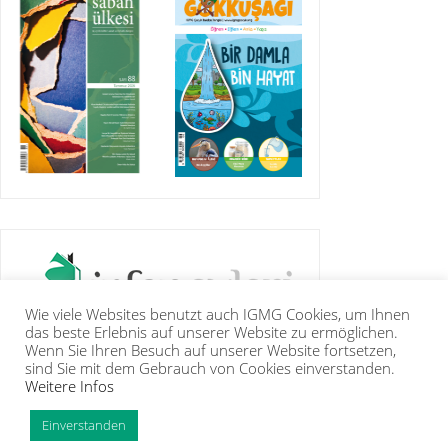
Wie viele Websites benutzt auch IGMG Cookies, um Ihnen
das beste Erlebnis auf unserer Website zu ermöglichen.
Wenn Sie Ihren Besuch auf unserer Website fortsetzen,
sind Sie mit dem Gebrauch von Cookies einverstanden.
Weitere Infos
IGMG
PRESSE
KORAN
GALERIE
KONTAKT
MITGLIEDSCHAFT
INTRANET
TIP
Einverstanden
Copyright Islamische Gemeinschaft Millî Görüş e.V. |
Impressum
|