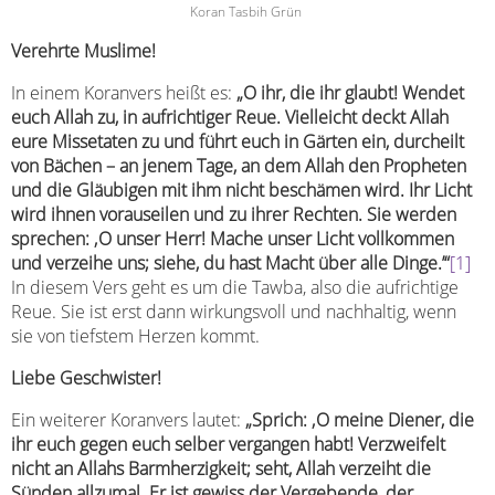
Koran Tasbih Grün
Verehrte Muslime!
In einem Koranvers heißt es:
„
O ihr, die ihr glaubt! Wendet
euch Allah zu, in aufrichtiger Reue. Vielleicht deckt Allah
eure Missetaten zu und führt euch in Gärten ein, durcheilt
von Bächen – an jenem Tage, an dem Allah den Propheten
und die Gläubigen mit ihm nicht beschämen wird. Ihr Licht
wird ihnen vorauseilen und zu ihrer Rechten. Sie werden
sprechen: ‚O unser Herr! Mache unser Licht vollkommen
und verzeihe uns; siehe, du hast Macht über alle Dinge.’“
[1]
In diesem Vers geht es um die Tawba, also die aufrichtige
Reue. Sie ist erst dann wirkungsvoll und nachhaltig, wenn
sie von tiefstem Herzen kommt.
Liebe Geschwister!
Ein weiterer Koranvers lautet:
„Sprich: ‚O meine Diener, die
ihr euch gegen euch selber vergangen habt! Verzweifelt
nicht an Allahs Barmherzigkeit; seht, Allah verzeiht die
Sünden allzumal. Er ist gewiss der Vergebende, der