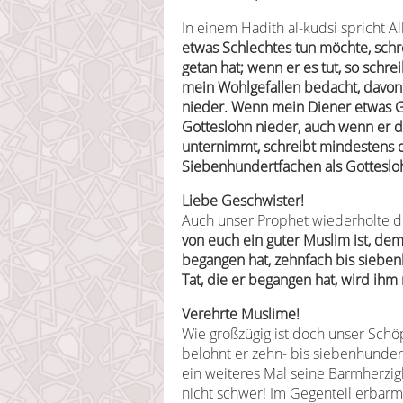
In einem Hadith al-kudsi spricht A
etwas Schlechtes tun möchte, schre
getan hat; wenn er es tut, so schr
mein Wohlgefallen bedacht, davon 
nieder. Wenn mein Diener etwas Gu
Gotteslohn nieder, auch wenn er di
unternimmt, schreibt mindestens 
Siebenhundertfachen als Gottesloh
Liebe Geschwister!
Auch unser Prophet wiederholte di
von euch ein guter Muslim ist, dem
begangen hat, zehnfach bis siebe
Tat, die er begangen hat, wird ihm 
Verehrte Muslime!
Wie großzügig ist doch unser Schö
belohnt er zehn- bis siebenhundert
ein weiteres Mal seine Barmherzig
nicht schwer! Im Gegenteil erbarmt