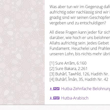
Was aber tun wir im Gegenzug daf
aufrichtig oder nachlässig sind w
gnädig sind wir seinen Geschöpfen
vergeben und zu entschuldigen?
All diese Fragen kann jeder für si
darüber, wie hoch er uns belohne
Allahs aufrichtig sein. Jedes Gebe
Fundament. Heuchelei und Prahler
unseren Lohn, bis nichts mehr übri
[1] Sure An’âm, 6:160
[2] Sure Bakara, 2:261
[3] Buhârî, Tawhîd, 126, Hadith Nr
[4] Buhârî, Îmân, 35, Hadith Nr. 42
Hutba-Zehnfache Belohnun
Hutba-Arabisch