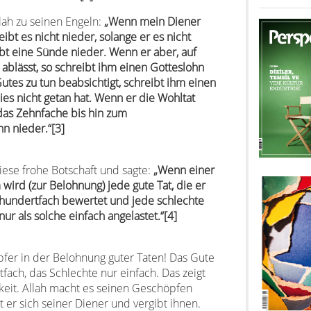
llah zu seinen Engeln:
„Wenn mein Diener
ibt es nicht nieder, solange er es nicht
eibt eine Sünde nieder. Wenn er aber, auf
ablässt, so schreibt ihm einen Gotteslohn
tes zu tun beabsichtigt, schreibt ihm einen
es nicht getan hat. Wenn er die Wohltat
das Zehnfache bis hin zum
n nieder.“[3]
ese frohe Botschaft und sagte:
„Wenn einer
 wird (zur Belohnung) jede gute Tat, die er
nhundertfach bewertet und jede schlechte
nur als solche einfach angelastet.“[4]
pfer in der Belohnung guter Taten! Das Gute
fach, das Schlechte nur einfach. Das zeigt
keit. Allah macht es seinen Geschöpfen
 er sich seiner Diener und vergibt ihnen.