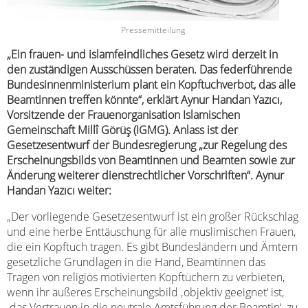
Pressemitteilung
„Ein frauen- und islamfeindliches Gesetz wird derzeit in
den zuständigen Ausschüssen beraten. Das federführende
Bundesinnenministerium plant ein Kopftuchverbot, das alle
Beamtinnen treffen könnte“, erklärt Aynur Handan Yazıcı,
Vorsitzende der Frauenorganisation Islamischen
Gemeinschaft Millî Görüş (IGMG). Anlass ist der
Gesetzesentwurf der Bundesregierung „zur Regelung des
Erscheinungsbilds von Beamtinnen und Beamten sowie zur
Änderung weiterer dienstrechtlicher Vorschriften“. Aynur
Handan Yazıcı weiter:
„Der vorliegende Gesetzesentwurf ist ein großer Rückschlag
und eine herbe Enttäuschung für alle muslimischen Frauen,
die ein Kopftuch tragen. Es gibt Bundesländern und Ämtern
gesetzliche Grundlagen in die Hand, Beamtinnen das
Tragen von religiös motivierten Kopftüchern zu verbieten,
wenn ihr äußeres Erscheinungsbild ‚objektiv geeignet‘ ist,
‚das Vertrauen in die neutrale Amtsführung der Beamtin‘ ‚zu