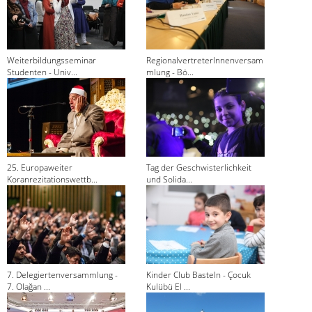
Weiterbildungsseminar
RegionalvertreterInnenversam
Studenten - Univ...
mlung - Bö...
25. Europaweiter
Tag der Geschwisterlichkeit
Koranrezitationswettb...
und Solida...
7. Delegiertenversammlung -
Kinder Club Basteln - Çocuk
7. Olağan ...
Kulübü El ...