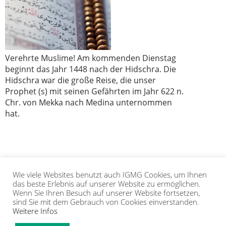
Verehrte Muslime! Am kommenden Dienstag
beginnt das Jahr 1448 nach der Hidschra. Die
Hidschra war die große Reise, die unser
Prophet (s) mit seinen Gefährten im Jahr 622 n.
Chr. von Mekka nach Medina unternommen
hat.
Wie viele Websites benutzt auch IGMG Cookies, um Ihnen
1
2
3
4
5
das beste Erlebnis auf unserer Website zu ermöglichen.
Wenn Sie Ihren Besuch auf unserer Website fortsetzen,
sind Sie mit dem Gebrauch von Cookies einverstanden.
Weitere Infos
IGMG
PRESSE
KORAN
GALERIE
KONTAKT
MITGLIEDSCHAFT
INTRANET
TIP