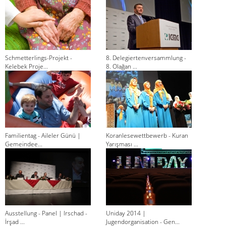
Schmetterlings-Projekt -
8. Delegiertenversammlung -
Kelebek Proje...
8. Olağan ...
Familientag - Aileler Günü |
Koranlesewettbewerb - Kuran
Gemeindee...
Yarışması ...
Ausstellung - Panel | Irschad -
Uniday 2014 |
İrşad ...
Jugendorganisation - Gen...