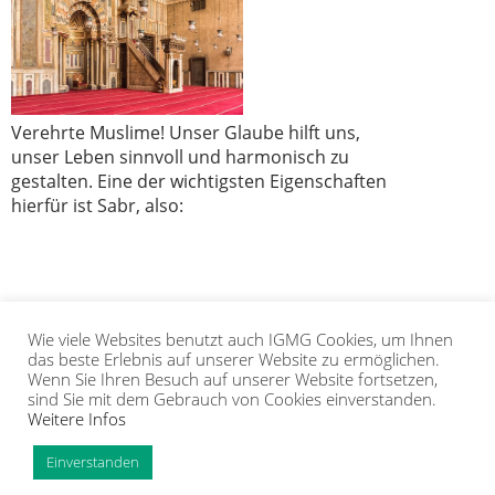
Verehrte Muslime! Unser Glaube hilft uns,
unser Leben sinnvoll und harmonisch zu
gestalten. Eine der wichtigsten Eigenschaften
hierfür ist Sabr, also:
Wie viele Websites benutzt auch IGMG Cookies, um Ihnen
1
2
3
4
das beste Erlebnis auf unserer Website zu ermöglichen.
Wenn Sie Ihren Besuch auf unserer Website fortsetzen,
sind Sie mit dem Gebrauch von Cookies einverstanden.
Weitere Infos
IGMG
PRESSE
KORAN
GALERIE
KONTAKT
MITGLIEDSCHAFT
INTRANET
TIP
Einverstanden
Copyright Islamische Gemeinschaft Millî Görüş e.V. |
Impressum
|