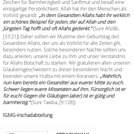
Zeichen für Barmherzigkeit und Sanftmut und besaß eine
einzigartige Persönlichkeit. Allah hat ihn den Menschen als
Vorbild gesandt:
„
In dem Gesandten Allahs habt ihr wirklich
ein schönes Beispiel für jeden, der auf Allah und den
Jüngsten Tag hofft und oft Allahs gedenkt.“
(Sure Ahzâb,
[33:21]) Daher sollten wir Muslime den Geburtstag des
Gesandten Allahs, der uns als Vorbild für alle Zeiten gilt,
besonders nutzen. Solche besonderen Nächte sollten uns
dazu anleiten, unsere Liebe zu ihm und unser Verständnis
für Allahs Botschaft zu stärken. Wir gratulieren allen unseren
Glaubensgeschwistern zu dieser besonderen Nacht und
beenden unsere Hutba mit einem Koranvers:
„
Wahrlich,
nun kam bereits ein Gesandter aus euerer Mitte zu euch.
Schwer liegen euere Missetaten auf ihm. Fürsorglich ist er
für euch! Gegen die Gläubigen (aber) ist er gütig und
barmherzig.“
(Sure Tawba, [9:128])
IGMG-Irschadabteilung