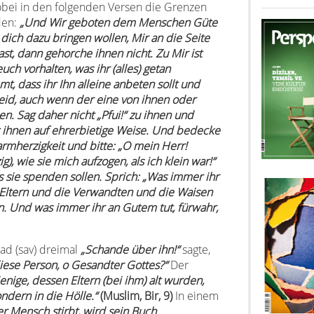
obei in den folgenden Versen die Grenzen
den:
„Und Wir geboten dem Menschen Güte
dich dazu bringen wollen, Mir an die Seite
st, dann gehorche ihnen nicht. Zu Mir ist
h vorhalten, was ihr (alles) getan
t, dass ihr Ihn alleine anbeten sollt und
seid, auch wenn der eine von ihnen oder
n. Sag daher nicht „Pfui!“ zu ihnen und
it ihnen auf ehrerbietige Weise. Und bedecke
rmherzigkeit und bitte: „O mein Herr!
, wie sie mich aufzogen, als ich klein war!“
s sie spenden sollen. Sprich: „Was immer ihr
 Eltern und die Verwandten und die Waisen
 Und was immer ihr an Gutem tut, fürwahr,
d (sav) dreimal
„Schande über ihn!“
sagte,
diese Person, o Gesandter Gottes?“
Der
enige, dessen Eltern (bei ihm) alt wurden,
ondern in die Hölle.“
(Muslim, Bir, 9)
In einem
r Mensch stirbt, wird sein Buch