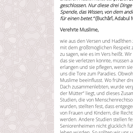
geschlossen. Nur diese drei Dinge
Spende, das Wissen, von dem ande
für einen betet.“
(Buchârî, Adabul 
Verehrte Muslime,
wie aus den Versen und Hadîthen zu
mit dem größtmöglichen Respekt zu
zu sagen, wie es im Vers heißt. Wi
das sie verletzen könnte, müssen 
erlangen und sie pflegen, wenn si
uns die Tore zum Paradies. Obwohl
Muslime beeinflusst. Wo früher dr
Dach zusammenlebten, wurde verge
der Mütter“ liegt, und dieses Zusa
Studien, die von Menschenrechts
wurden, stellten fest, dass entgege
von Frauen und Kindern, die Rec
werden. Andere Studien stellen fes
Seniorenheimen nicht glücklich fü
leben würden. So sollten wir uns 