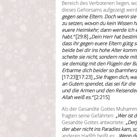
Bereich des Verbotenen liegen, w
dieses Gehorsams aufgezeigt wer
gegen seine Eltern. Doch wenn sie 
zu setzen, wovon du kein Wissen ha
euere Heimkehr; dann werde Ich euc
habt.“
[29:8]
„Dein Herr hat bestimm
dass ihr gegen euere Eltern gütig 
beide bei dir ins hohe Alter komme
schelte sie nicht, sondern rede m
sie demütig mit den Flügeln der Ba
Erbarme dich beider so (barmherzig)
[17:23][17:23]
„Sie fragen dich, wa
an Gutem spendet, das sei für die
und die Armen und den Reisenden.
Allah weiß es.“
[2:215]
Als der Gesandte Gottes Muhamma
fragten seine Gefährten:
„Wer ist 
Gesandte Gottes antwortete:
„Derj
der aber nicht ins Paradies kam, s
anderen Hadîth heißt es:
„Wenn de