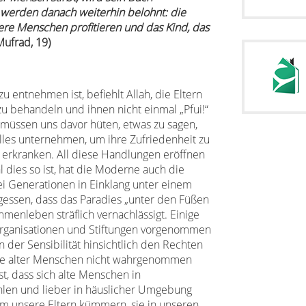
 werden danach weiterhin belohnt: die
re Menschen profitieren und das Kind, das
Mufrad, 19)
 entnehmen ist, befiehlt Allah, die Eltern
 behandeln und ihnen nicht einmal „Pfui!“
r müssen uns davor hüten, etwas zu sagen,
alles unternehmen, um ihre Zufriedenheit zu
e erkranken. All diese Handlungen eröffnen
 dies so ist, hat die Moderne auch die
ei Generationen in Einklang unter einem
ssen, dass das Paradies „unter den Füßen
mmenleben sträflich vernachlässigt. Einige
organisationen und Stiftungen vorgenommen
n der Sensibilität hinsichtlich den Rechten
hte alter Menschen nicht wahrgenommen
t, dass sich alte Menschen in
hlen und lieber in häuslicher Umgebung
um unsere Eltern kümmern, sie in unseren