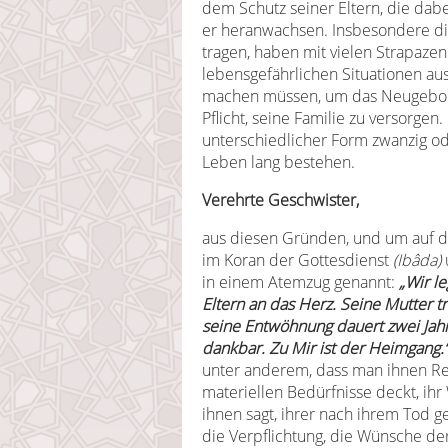
dem Schutz seiner Eltern, die dab
er heranwachsen. Insbesondere die 
tragen, haben mit vielen Strapaz
lebensgefährlichen Situationen ausg
machen müssen, um das Neugeboren
Pflicht, seine Familie zu versorge
unterschiedlicher Form zwanzig od
Leben lang bestehen.
Verehrte Geschwister,
aus diesen Gründen, und um auf d
im Koran der Gottesdienst
(Ibâda)
in einem Atemzug genannt:
„Wir l
Eltern an das Herz. Seine Mutter 
seine Entwöhnung dauert zwei Jahre
dankbar. Zu Mir ist der Heimgang.
unter anderem, dass man ihnen Res
materiellen Bedürfnisse deckt, ihr
ihnen sagt, ihrer nach ihrem Tod g
die Verpflichtung, die Wünsche der 