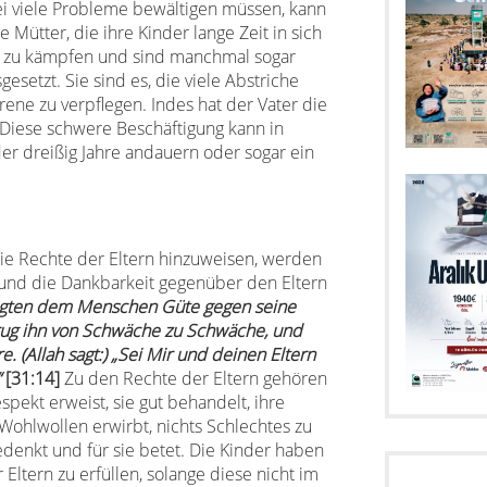
ei viele Probleme bewältigen müssen, kann
Mütter, die ihre Kinder lange Zeit in sich
en zu kämpfen und sind manchmal sogar
esetzt. Sie sind es, die viele Abstriche
e zu verpflegen. Indes hat der Vater die
n. Diese schwere Beschäftigung kann in
er dreißig Jahre andauern oder sogar ein
ie Rechte der Eltern hinzuweisen, werden
und die Dankbarkeit gegenüber den Eltern
egten dem Menschen Güte gegen seine
trug ihn von Schwäche zu Schwäche, und
. (Allah sagt:) „Sei Mir und deinen Eltern
“
[31:14]
Zu den Rechte der Eltern gehören
pekt erweist, sie gut behandelt, ihre
 Wohlwollen erwirbt, nichts Schlechtes zu
edenkt und für sie betet. Die Kinder haben
Eltern zu erfüllen, solange diese nicht im