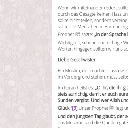
Wenn wir miteinander reden, sollt
durch das Gesagte keinen Hass un
sollte nicht teilen, sondern verein
sollte die Menschen in Barmherzi
Prophet ﷺ sagte:
„In der Sprache 
Wichtigkeit, schöne und richtige 
Worten hingegen sollten wir uns s
Liebe Geschwister!
Ein Muslim, der möchte, dass das 
im Vordergrund stehen, muss selbst
Im Koran heißt es:
„O ihr, die ihr 
stets aufrichtig, damit er euch eu
Sünden vergibt. Und wer Allah un
Glück.“
[3]
Unser Pr
und den Jüngsten Tag glaubt, der 
uns Muslime sind die Quellen gute