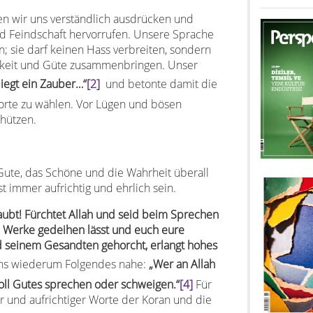
en wir uns verständlich ausdrücken und
d Feindschaft hervorrufen. Unsere Sprache
en; sie darf keinen Hass verbreiten, sondern
gkeit und Güte zusammenbringen. Unser
liegt ein Zauber…“
[2]
und betonte damit die
Worte zu wählen. Vor Lügen und bösen
chützen.
Gute, das Schöne und die Wahrheit überall
 immer aufrichtig und ehrlich sein.
glaubt! Fürchtet Allah und seid beim Sprechen
re Werke gedeihen lässt und euch eure
d seinem Gesandten gehorcht, erlangt hohes
ophet ﷺ legt uns wiederum Folgendes nahe:
„Wer an Allah
soll Gutes sprechen oder schweigen.“
[4]
Für
r und aufrichtiger Worte der Koran und die