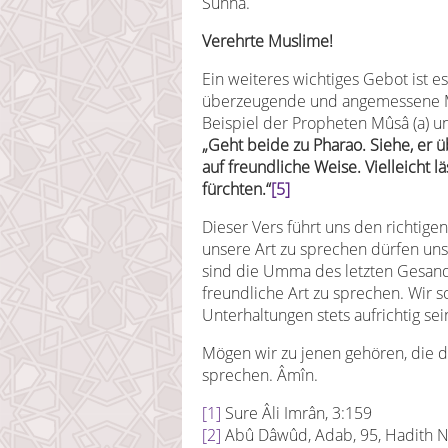
Sunna.
Verehrte Muslime!
Ein weiteres wichtiges Gebot ist 
überzeugende und angemessene M
Beispiel der Propheten Mûsâ (a) un
„Geht beide zu Pharao. Siehe, er 
auf freundliche Weise. Vielleicht l
fürchten.“
[5]
Dieser Vers führt uns den richtig
unsere Art zu sprechen dürfen uns
sind die Umma des letzten Gesand
freundliche Art zu sprechen. Wir s
Unterhaltungen stets aufrichtig sei
Mögen wir zu jenen gehören, die d
sprechen. Âmîn.
[1]
Sure Âli Imrân, 3:159
[2]
Abû Dâwûd, Adab, 95, Hadith N