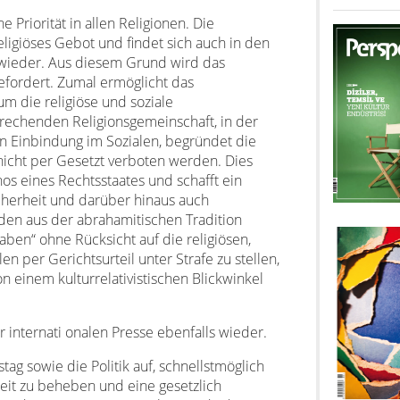
 Priorität in allen Religionen. Die
ligiöses Gebot und findet sich auch in den
 wieder. Aus diesem Grund wird das
efordert. Zumal ermöglicht das
m die religiöse und soziale
rechenden Religionsgemeinschaft, in der
en Einbindung im Sozialen, begründet die
nicht per Gesetzt verboten werden. Dies
s eines Rechtsstaates und schafft ein
herheit und darüber hinaus auch
nden aus der abrahamitischen Tradition
en“ ohne Rücksicht auf die religiösen,
en per Gerichtsurteil unter Strafe zu stellen,
on einem kulturrelativistischen Blickwinkel
er internati onalen Presse ebenfalls wieder.
g sowie die Politik auf, schnellstmöglich
eit zu beheben und eine gesetzlich