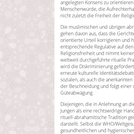
angelegten Konsens zu orientieren h
Menschenwürde, die Aufrechterhal
nicht zuletzt die Freiheit der Reli
Die muslimischen und übrigen abr
gehen davon aus, dass die Gericht
orientierte Urteil korrigieren und 
entsprechende Regulative auf den 
Religionsfreiheit und nimmt keiner
weltweit durchgeführte rituelle Pr
wird die Diskriminierung gefördert
erneute kulturelle Identitätsdebatt
sozialen, als auch die anerkannten
der Beschneidung und folgt einer 
Güteabwägung.
Diejenigen, die in Anlehnung an d
Jungen als eine rechtswidrige Han
rituell-abrahamitische Tradition 
darstellt. Selbst die WHO/Weltges
gesundheitlichen und hygienisch