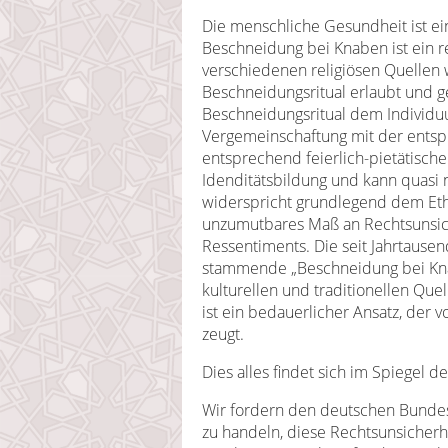
Die menschliche Gesundheit ist eine
Beschneidung bei Knaben ist ein re
verschiedenen religiösen Quellen
Beschneidungsritual erlaubt und g
Beschneidungsritual dem Individuu
Vergemeinschaftung mit der entsp
entsprechend feierlich-pietätisch
Idenditätsbildung und kann quasi 
widerspricht grundlegend dem Etho
unzumutbares Maß an Rechtsunsic
Ressentiments. Die seit Jahrtause
stammende „Beschneidung bei Knab
kulturellen und traditionellen Quell
ist ein bedauerlicher Ansatz, der v
zeugt.
Dies alles findet sich im Spiegel d
Wir fordern den deutschen Bundesta
zu handeln, diese Rechtsunsicherh