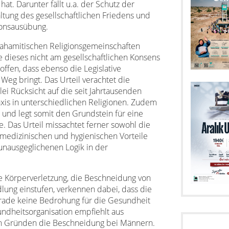
at. Darunter fällt u.a. der Schutz der
tung des gesellschaftlichen Friedens und
gionsausübung.
ahamitischen Religionsgemeinschaften
e dieses nicht am gesellschaftlichen Konsens
hoffen, dass ebenso die Legislative
Weg bringt. Das Urteil verachtet die
lei Rücksicht auf die seit Jahrtausenden
axis in unterschiedlichen Religionen. Zudem
 und legt somit den Grundstein für eine
e. Das Urteil missachtet ferner sowohl die
 medizinischen und hygienischen Vorteile
unausgeglichenen Logik in der
ie Körperverletzung, die Beschneidung von
dlung einstufen, verkennen dabei, dass die
gerade keine Bedrohung für die Gesundheit
undheitsorganisation empfiehlt aus
en Gründen die Beschneidung bei Männern.