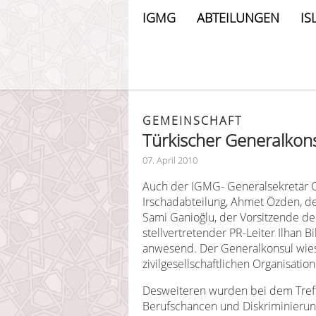
IGMG
ABTEILUNGEN
IS
GEMEINSCHAFT
Türkischer Generalkon
07. April 2010
Auch der IGMG- Generalsekretär O
Irschadabteilung, Ahmet Özden, d
Sami Ganioğlu, der Vorsitzende de
stellvertretender PR-Leiter Ilhan 
anwesend. Der Generalkonsul wies
zivilgesellschaftlichen Organisation
Desweiteren wurden bei dem Tref
Berufschancen und Diskriminierung