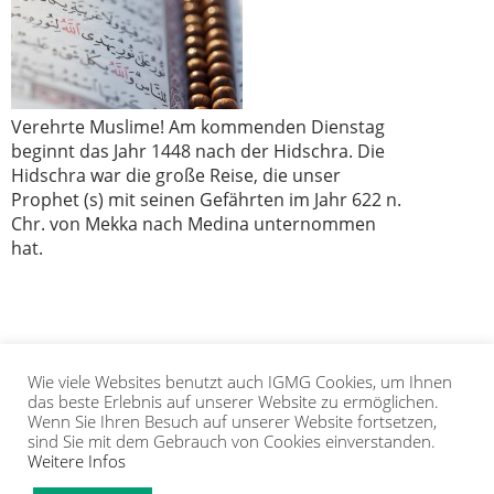
Verehrte Muslime! Am kommenden Dienstag
beginnt das Jahr 1448 nach der Hidschra. Die
Hidschra war die große Reise, die unser
Prophet (s) mit seinen Gefährten im Jahr 622 n.
Chr. von Mekka nach Medina unternommen
hat.
Wie viele Websites benutzt auch IGMG Cookies, um Ihnen
1
2
3
›
»
das beste Erlebnis auf unserer Website zu ermöglichen.
Wenn Sie Ihren Besuch auf unserer Website fortsetzen,
sind Sie mit dem Gebrauch von Cookies einverstanden.
Weitere Infos
IGMG
PRESSE
KORAN
GALERIE
KONTAKT
MITGLIEDSCHAFT
INTRANET
TIP