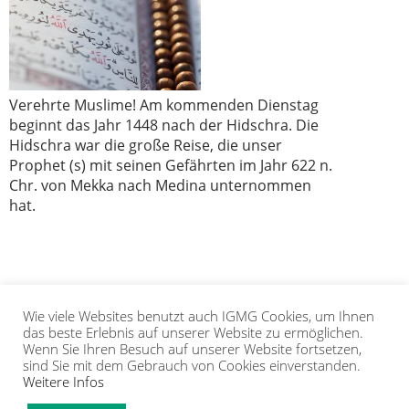
Verehrte Muslime! Am kommenden Dienstag
beginnt das Jahr 1448 nach der Hidschra. Die
Hidschra war die große Reise, die unser
Prophet (s) mit seinen Gefährten im Jahr 622 n.
Chr. von Mekka nach Medina unternommen
hat.
Wie viele Websites benutzt auch IGMG Cookies, um Ihnen
1
2
3
›
»
das beste Erlebnis auf unserer Website zu ermöglichen.
Wenn Sie Ihren Besuch auf unserer Website fortsetzen,
sind Sie mit dem Gebrauch von Cookies einverstanden.
Weitere Infos
IGMG
PRESSE
KORAN
GALERIE
KONTAKT
MITGLIEDSCHAFT
INTRANET
TIP