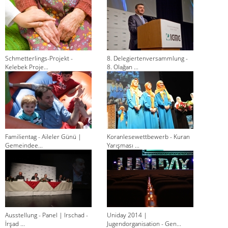
Schmetterlings-Projekt -
8. Delegiertenversammlung -
Kelebek Proje...
8. Olağan ...
Familientag - Aileler Günü |
Koranlesewettbewerb - Kuran
Gemeindee...
Yarışması ...
Ausstellung - Panel | Irschad -
Uniday 2014 |
İrşad ...
Jugendorganisation - Gen...