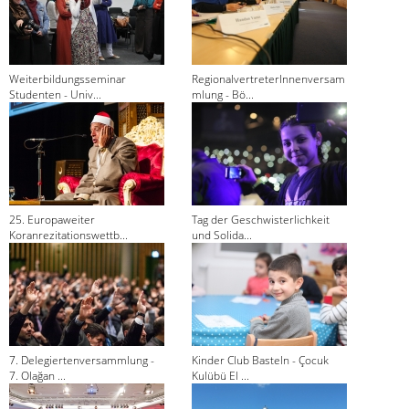
Weiterbildungsseminar
RegionalvertreterInnenversam
Studenten - Univ...
mlung - Bö...
25. Europaweiter
Tag der Geschwisterlichkeit
Koranrezitationswettb...
und Solida...
7. Delegiertenversammlung -
Kinder Club Basteln - Çocuk
7. Olağan ...
Kulübü El ...