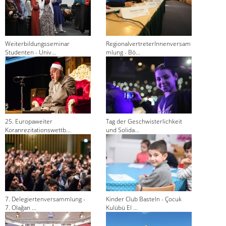
Weiterbildungsseminar
RegionalvertreterInnenversam
Studenten - Univ...
mlung - Bö...
25. Europaweiter
Tag der Geschwisterlichkeit
Koranrezitationswettb...
und Solida...
7. Delegiertenversammlung -
Kinder Club Basteln - Çocuk
7. Olağan ...
Kulübü El ...