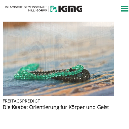
FREITAGSPREDIGT
FREITAGSPREDIGT
PRESSEMITTEILUNG
FREITAGSPREDIGT
FREITAGSPREDIGT
Islamische Kultur
Die Kaaba: Orientierung für Körper und Geist
Islamische Gemeinschaft verurteilt Angriff auf
Azan: der Ruf zur Zeugenschaft
Muslime im Urlaub
Berliner CSD