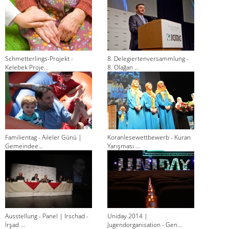
Schmetterlings-Projekt -
8. Delegiertenversammlung -
Kelebek Proje...
8. Olağan ...
Familientag - Aileler Günü |
Koranlesewettbewerb - Kuran
Gemeindee...
Yarışması ...
Ausstellung - Panel | Irschad -
Uniday 2014 |
İrşad ...
Jugendorganisation - Gen...