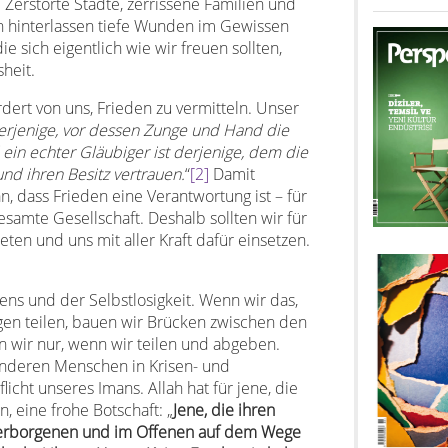
Zerstörte Städte, zerrissene Familien und
n hinterlassen tiefe Wunden im Gewissen
e sich eigentlich wie wir freuen sollten,
heit.
rdert von uns, Frieden zu vermitteln. Unser
derjenige, vor dessen Zunge und Hand die
ein echter Gläubiger ist derjenige, dem die
nd ihren Besitz vertrauen.
“
[2]
Damit
n, dass Frieden eine Verantwortung ist – für
samte Gesellschaft. Deshalb sollten wir für
ten und uns mit aller Kraft dafür einsetzen.
lens und der Selbstlosigkeit. Wenn wir das,
igen teilen, bauen wir Brücken zwischen den
 wir nur, wenn wir teilen und abgeben.
nderen Menschen in Krisen- und
flicht unseres Imans. Allah hat für jene, die
 eine frohe Botschaft: „
Jene, die ihren
 Verborgenen und im Offenen auf dem Wege