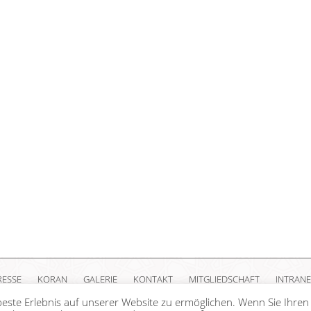
RESSE
KORAN
GALERIE
KONTAKT
MITGLIEDSCHAFT
INTRANE
este Erlebnis auf unserer Website zu ermöglichen. Wenn Sie Ihren
ight Islamische Gemeinschaft Millî Görüş e.V. |
Impressum
|
Datenschutzerkl