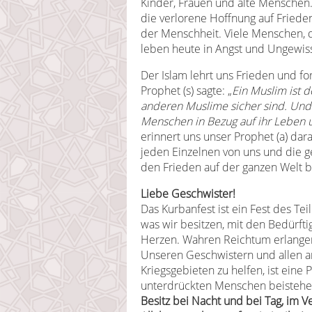
Kinder, Frauen und alte Menschen. 
die verlorene Hoffnung auf Friede
der Menschheit. Viele Menschen, di
leben heute in Angst und Ungewiss
Der Islam lehrt uns Frieden und fo
Prophet (s) sagte: „
Ein Muslim ist 
anderen Muslime sicher sind. Und 
Menschen in Bezug auf ihr Leben u
erinnert uns unser Prophet (a) dara
jeden Einzelnen von uns und die ge
den Frieden auf der ganzen Welt be
Liebe Geschwister!
Das Kurbanfest ist ein Fest des Tei
was wir besitzen, mit den Bedürft
Herzen. Wahren Reichtum erlangen
Unseren Geschwistern und allen a
Kriegsgebieten zu helfen, ist eine P
unterdrückten Menschen beistehen,
Besitz bei Nacht und bei Tag, im