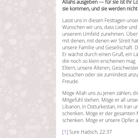
Allahs ausgeben — für sie ist ihr 
sie kommen, und sie werden nicht t
Lasst uns in diesen Festtagen uns
Wünschen wir uns, dass Liebe und 
unserem Umfeld zunehmen. Überw
mit denen, mit denen wir Streit ha
unsere Familie und Gesellschaft. D
Er wächst durch einen Gruß, ein Lä
die noch so klein erscheinen mag.
Eltern, unsere Älteren, Geschwist
besuchen oder sie zumindest anzu
Freude.
Möge Allah uns zu jenen zählen, di
Mitgefühl stehen. Möge er all unse
Libanon, in Ostturkestan, im Iran 
schenken. Möge er der gesamten M
schenken. Möge er unsere Opfer 
[1]
Sure Hadsch, 22:37