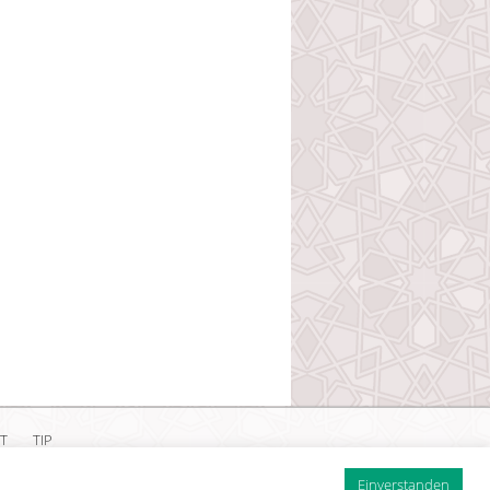
T
TIP
ärung
Einverstanden