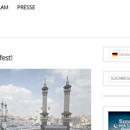
LAM
PRESSE
Deuts
est!